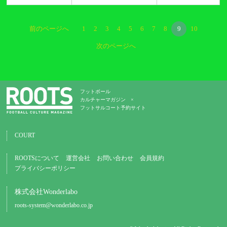
前のページへ
1
2
3
4
5
6
7
8
9
10
次のページへ
フットボール
カルチャーマガジン ×
フットサルコート予約サイト
COURT
ROOTSについて
運営会社
お問い合わせ
会員規約
プライバシーポリシー
株式会社Wonderlabo
roots-system@wonderlabo.co.jp