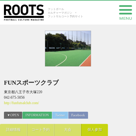
フットボール
カルチャーマガジン ×
フットサルコート予約サイト
FUNスポーツクラブ
東京都八王子市大塚220
042-675-5056
http://funfutsalclub.com/
▼OPEN
INFORMATION
Twitter
Facebook
詳細情報
コート予約
大会
個人参加