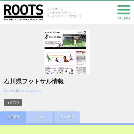
フットボール
カルチャーマガジン ×
フットサルコート予約サイト
石川県フットサル情報
http://ishikawa-futsal.com/
▼OPEN
詳細情報
大会
個人参加