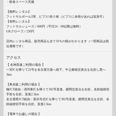
・飲食スペース完備
【無料レンタル】
フットサルボール2球、ビブス1色５枚（ビブスに余裕があれば追加可）
【有料レンタル】
フットサルシューズ／600円（平日24：00以降は無料）
GKグローブ／250円
店内レンタル商品、販売商品も全て10％の税がかかります（一部商品は税
込価格です）
アクセス
【 名神高速ご利用の場合 】
一宮ICを降りて22号を名古屋方面へ南下。中之郷南交差点を右折し西へ
3km
【東名阪ご利用の場合 】
楠JCT経由：清州東ICを降りて302号直進。廻間交差点を右折。名鉄線踏切
手前を右折。直進2.5km
名古屋西JCT経由：甚目寺北ICを降りて302号直進。廻間交差点を左折。名
鉄線踏切手前を右折。直進2.5km
【電車でお越しの場合 】