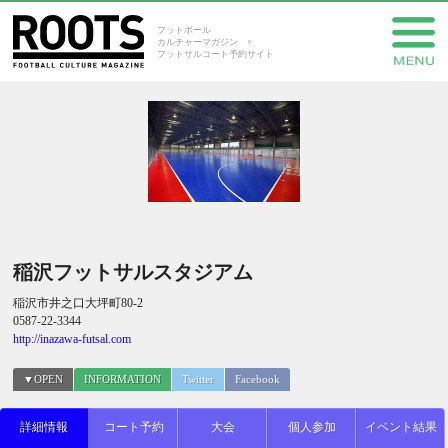
フットボール
カルチャーマガジン ×
フットサルコート予約サイト
稲沢フットサルスタジアム
稲沢市井之口大坪町80-2
0587-22-3344
http://inazawa-futsal.com
▼OPEN
INFORMATION
Twitter
Facebook
詳細情報
コート予約
大会
個人参加
イベント結果