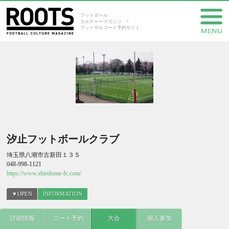
フットボール
カルチャーマガジン ×
フットサルコート予約サイト
汐止フットボールクラブ
埼玉県八潮市古新田１３５
048-998-1121
https://www.shiodome-fc.com/
▼OPEN
INFORMATION
詳細情報
コート予約
大会
個人参加