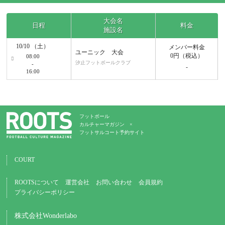
大会名
日程
料金
施設名
10/10 （土）
メンバー料金
ユーニック 大会
0円
（税込）
08:00
汐止フットボールクラブ
-
-
16:00
フットボール
カルチャーマガジン ×
フットサルコート予約サイト
COURT
ROOTSについて
運営会社
お問い合わせ
会員規約
プライバシーポリシー
株式会社Wonderlabo