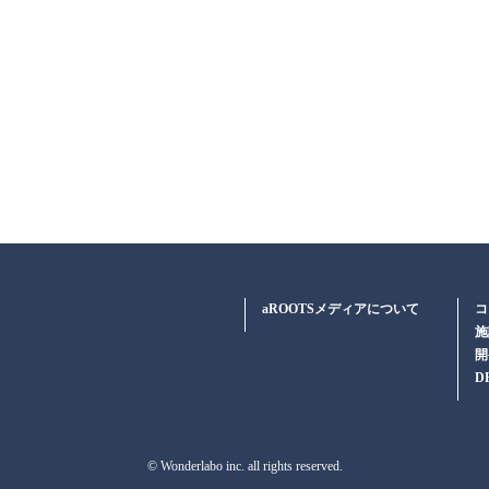
aROOTSメディアについて
コ
施
開
D
© Wonderlabo inc. all rights reserved.