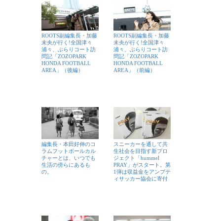
ROOTS副編集長・加藤
ROOTS副編集長・加藤
未央が行く!全国津々
未央が行く!全国津々
浦々、ぶらりコート訪
浦々、ぶらりコート訪
問記「ZOZOPARK
問記「ZOZOPARK
HONDA FOOTBALL
HONDA FOOTBALL
AREA」（後編）
AREA」（前編）
編集長・本田好伸のコ
スニーカーを通して共
ラムフットボールカル
生社会を目指す新プロ
チャーとは、いつでも
ジェクト「hummel
生活の傍らにあるも
PRAY」がスタート。第
の。
1弾は収益金をアンプテ
ィサッカー協会に寄付