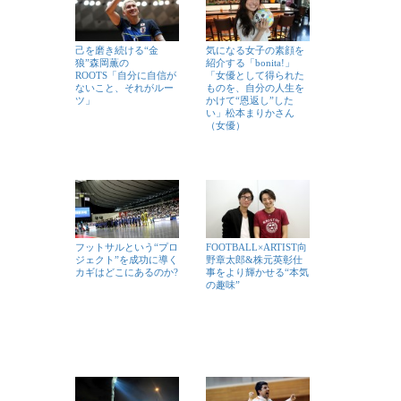
己を磨き続ける“金
気になる女子の素顔を
狼”森岡薫の
紹介する「bonita!」
ROOTS「自分に自信が
「女優として得られた
ないこと、それがルー
ものを、自分の人生を
ツ」
かけて“恩返し”した
い」松本まりかさん
（女優）
フットサルという“プロ
FOOTBALL×ARTIST向
ジェクト”を成功に導く
野章太郎&株元英彰仕
カギはどこにあるのか?
事をより輝かせる“本気
の趣味”