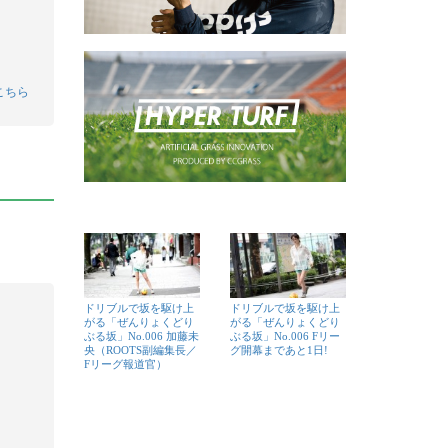
こちら
ドリブルで坂を駆け上
ドリブルで坂を駆け上
がる「ぜんりょくどり
がる「ぜんりょくどり
ぶる坂」No.006 加藤未
ぶる坂」No.006 Fリー
央（ROOTS副編集長／
グ開幕まであと1日!
Fリーグ報道官）