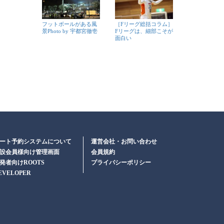
フットボールがある風
［Fリーグ総括コラム］
景Photo by 宇都宮徹壱
Fリーグは、細部こそが
面白い
ート予約システムについて
運営会社・お問い合わせ
設会員様向け管理画面
会員規約
発者向けROOTS
プライバシーポリシー
EVELOPER