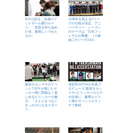
JOYが語る、自身のフ
10周年を迎えるFリー
ットボール愛のルー
グの日程が決定。アニ
ツ。「意思を持ち始め
バーサリー・シーズン
た頃、最初にハマれた
のテーマは「日本フッ
もの」
トサルの再建」（小倉
純二FリーグCOO）
新宿タカシマヤのイベ
滝田学のFTWが全面プ
ントでJOYが感じたサ
ロデュース!新宿タカシ
ッカー歴に関係なく楽
マヤ×ビリッカーのコラ
しめるビリッカーの魅
ボ企画に、豪華なゲス
力。「人と人をつなぐ
ト陣がスペシャルマッ
きっかけになるスポー
チで参戦
ツ」