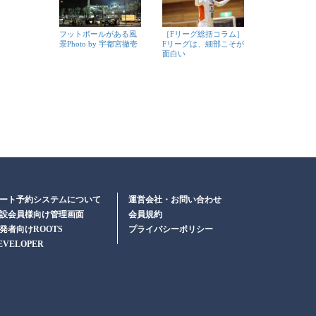
フットボールがある風
［Fリーグ総括コラム］
景Photo by 宇都宮徹壱
Fリーグは、細部こそが
面白い
ート予約システムについて
運営会社・お問い合わせ
設会員様向け管理画面
会員規約
発者向けROOTS
プライバシーポリシー
EVELOPER