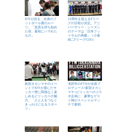
JOYが語る、自身のフ
10周年を迎えるFリー
ットボール愛のルー
グの日程が決定。アニ
ツ。「意思を持ち始め
バーサリー・シーズン
た頃、最初にハマれた
のテーマは「日本フッ
もの」
トサルの再建」（小倉
純二FリーグCOO）
新宿タカシマヤのイベ
滝田学のFTWが全面プ
ントでJOYが感じたサ
ロデュース!新宿タカシ
ッカー歴に関係なく楽
マヤ×ビリッカーのコラ
しめるビリッカーの魅
ボ企画に、豪華なゲス
力。「人と人をつなぐ
ト陣がスペシャルマッ
きっかけになるスポー
チで参戦
ツ」