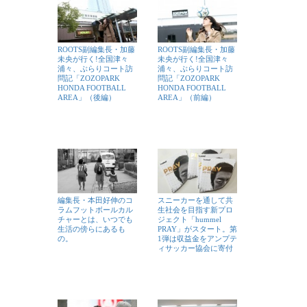
ROOTS副編集長・加藤
ROOTS副編集長・加藤
未央が行く!全国津々
未央が行く!全国津々
浦々、ぶらりコート訪
浦々、ぶらりコート訪
問記「ZOZOPARK
問記「ZOZOPARK
HONDA FOOTBALL
HONDA FOOTBALL
AREA」（後編）
AREA」（前編）
編集長・本田好伸のコ
スニーカーを通して共
ラムフットボールカル
生社会を目指す新プロ
チャーとは、いつでも
ジェクト「hummel
生活の傍らにあるも
PRAY」がスタート。第
の。
1弾は収益金をアンプテ
ィサッカー協会に寄付