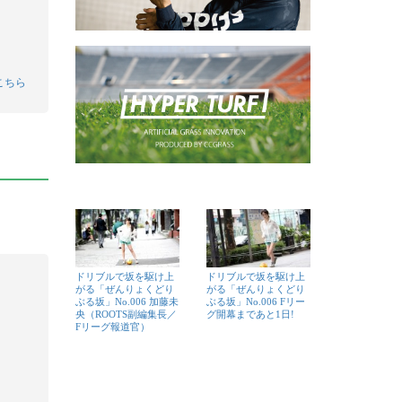
こちら
ドリブルで坂を駆け上
ドリブルで坂を駆け上
がる「ぜんりょくどり
がる「ぜんりょくどり
ぶる坂」No.006 加藤未
ぶる坂」No.006 Fリー
央（ROOTS副編集長／
グ開幕まであと1日!
Fリーグ報道官）