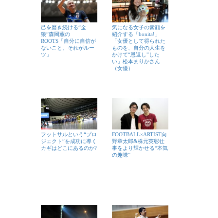
己を磨き続ける“金
気になる女子の素顔を
狼”森岡薫の
紹介する「bonita!」
ROOTS「自分に自信が
「女優として得られた
ないこと、それがルー
ものを、自分の人生を
ツ」
かけて“恩返し”した
い」松本まりかさん
（女優）
フットサルという“プロ
FOOTBALL×ARTIST向
ジェクト”を成功に導く
野章太郎&株元英彰仕
カギはどこにあるのか?
事をより輝かせる“本気
の趣味”