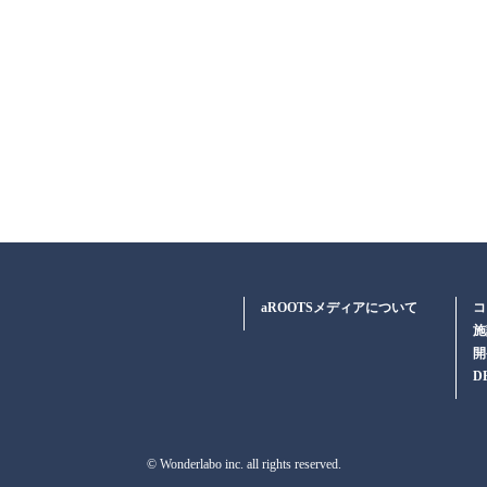
aROOTSメディアについて
コ
施
開
D
© Wonderlabo inc. all rights reserved.