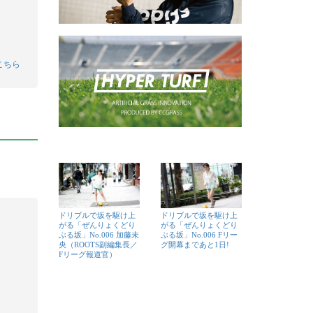
こちら
ドリブルで坂を駆け上
ドリブルで坂を駆け上
がる「ぜんりょくどり
がる「ぜんりょくどり
ぶる坂」No.006 加藤未
ぶる坂」No.006 Fリー
央（ROOTS副編集長／
グ開幕まであと1日!
Fリーグ報道官）