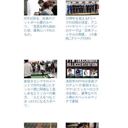
JOYが語る、自身のフ
10周年を迎えるFリー
ットボール愛のルー
グの日程が決定。アニ
ツ。「意思を持ち始め
バーサリー・シーズン
た頃、最初にハマれた
のテーマは「日本フッ
もの」
トサルの再建」（小倉
純二FリーグCOO）
新宿タカシマヤのイベ
滝田学のFTWが全面プ
ントでJOYが感じたサ
ロデュース!新宿タカシ
ッカー歴に関係なく楽
マヤ×ビリッカーのコラ
しめるビリッカーの魅
ボ企画に、豪華なゲス
力。「人と人をつなぐ
ト陣がスペシャルマッ
きっかけになるスポー
チで参戦
ツ」