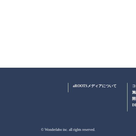
aROOTSメディアについて
コ
施
開
D
© Wonderlabo inc. all rights reserved.