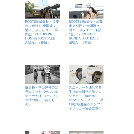
ROOTS副編集長・加藤
ROOTS副編集長・加藤
未央が行く!全国津々
未央が行く!全国津々
浦々、ぶらりコート訪
浦々、ぶらりコート訪
問記「ZOZOPARK
問記「ZOZOPARK
HONDA FOOTBALL
HONDA FOOTBALL
AREA」（後編）
AREA」（前編）
編集長・本田好伸のコ
スニーカーを通して共
ラムフットボールカル
生社会を目指す新プロ
チャーとは、いつでも
ジェクト「hummel
生活の傍らにあるも
PRAY」がスタート。第
の。
1弾は収益金をアンプテ
ィサッカー協会に寄付