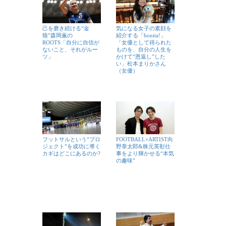
己を磨き続ける“金
気になる女子の素顔を
狼”森岡薫の
紹介する「bonita!」
ROOTS「自分に自信が
「女優として得られた
ないこと、それがルー
ものを、自分の人生を
ツ」
かけて“恩返し”した
い」松本まりかさん
（女優）
フットサルという“プロ
FOOTBALL×ARTIST向
ジェクト”を成功に導く
野章太郎&株元英彰仕
カギはどこにあるのか?
事をより輝かせる“本気
の趣味”