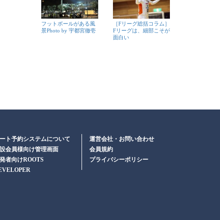
フットボールがある風
［Fリーグ総括コラム］
景Photo by 宇都宮徹壱
Fリーグは、細部こそが
面白い
ート予約システムについて
運営会社・お問い合わせ
設会員様向け管理画面
会員規約
発者向けROOTS
プライバシーポリシー
EVELOPER