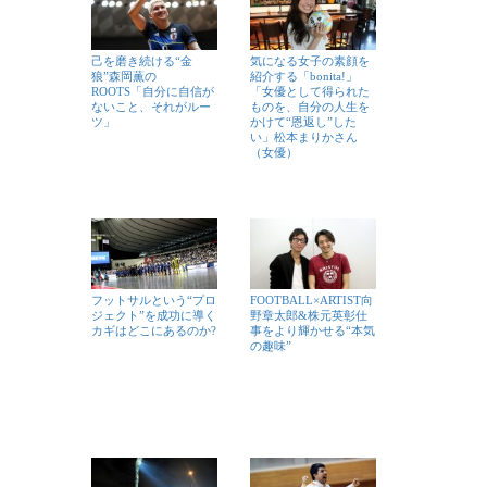
己を磨き続ける“金
気になる女子の素顔を
狼”森岡薫の
紹介する「bonita!」
ROOTS「自分に自信が
「女優として得られた
ないこと、それがルー
ものを、自分の人生を
ツ」
かけて“恩返し”した
い」松本まりかさん
（女優）
フットサルという“プロ
FOOTBALL×ARTIST向
ジェクト”を成功に導く
野章太郎&株元英彰仕
カギはどこにあるのか?
事をより輝かせる“本気
の趣味”