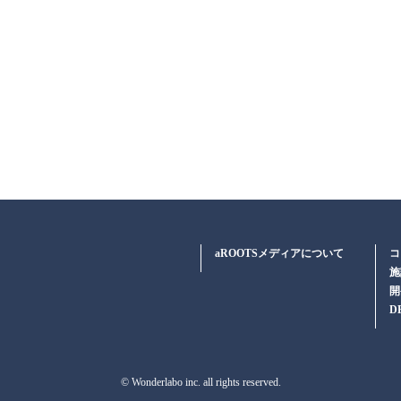
aROOTSメディアについて
コ
施
開
D
© Wonderlabo inc. all rights reserved.