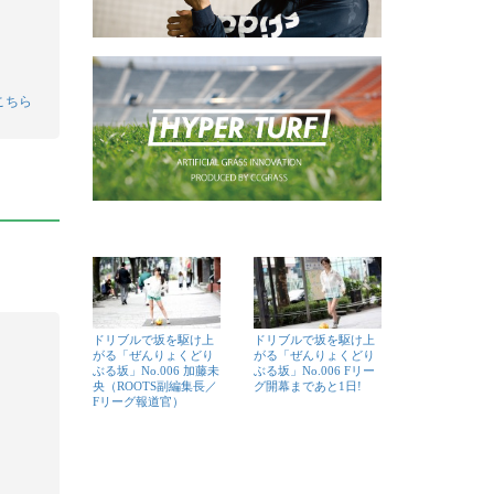
こちら
ドリブルで坂を駆け上
ドリブルで坂を駆け上
がる「ぜんりょくどり
がる「ぜんりょくどり
ぶる坂」No.006 加藤未
ぶる坂」No.006 Fリー
央（ROOTS副編集長／
グ開幕まであと1日!
Fリーグ報道官）