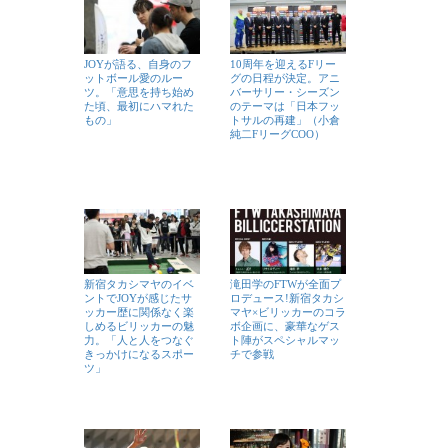
JOYが語る、自身のフ
10周年を迎えるFリー
ットボール愛のルー
グの日程が決定。アニ
ツ。「意思を持ち始め
バーサリー・シーズン
た頃、最初にハマれた
のテーマは「日本フッ
もの」
トサルの再建」（小倉
純二FリーグCOO）
新宿タカシマヤのイベ
滝田学のFTWが全面プ
ントでJOYが感じたサ
ロデュース!新宿タカシ
ッカー歴に関係なく楽
マヤ×ビリッカーのコラ
しめるビリッカーの魅
ボ企画に、豪華なゲス
力。「人と人をつなぐ
ト陣がスペシャルマッ
きっかけになるスポー
チで参戦
ツ」