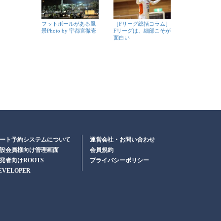
フットボールがある風
［Fリーグ総括コラム］
景Photo by 宇都宮徹壱
Fリーグは、細部こそが
面白い
ート予約システムについて
運営会社・お問い合わせ
設会員様向け管理画面
会員規約
発者向けROOTS
プライバシーポリシー
EVELOPER