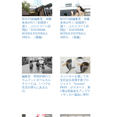
ROOTS副編集長・加藤
ROOTS副編集長・加藤
未央が行く!全国津々
未央が行く!全国津々
浦々、ぶらりコート訪
浦々、ぶらりコート訪
問記「ZOZOPARK
問記「ZOZOPARK
HONDA FOOTBALL
HONDA FOOTBALL
AREA」（後編）
AREA」（前編）
編集長・本田好伸のコ
スニーカーを通して共
ラムフットボールカル
生社会を目指す新プロ
チャーとは、いつでも
ジェクト「hummel
生活の傍らにあるも
PRAY」がスタート。第
の。
1弾は収益金をアンプテ
ィサッカー協会に寄付