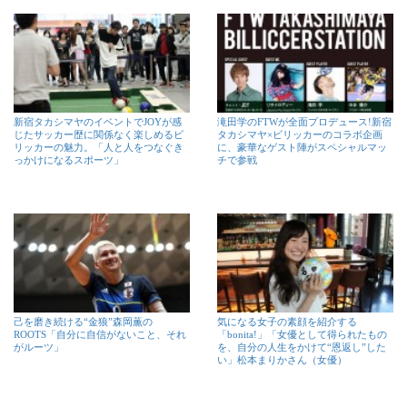
新宿タカシマヤのイベントでJOYが感
滝田学のFTWが全面プロデュース!新宿
じたサッカー歴に関係なく楽しめるビ
タカシマヤ×ビリッカーのコラボ企画
リッカーの魅力。「人と人をつなぐき
に、豪華なゲスト陣がスペシャルマッ
っかけになるスポーツ」
チで参戦
己を磨き続ける“金狼”森岡薫の
気になる女子の素顔を紹介する
ROOTS「自分に自信がないこと、それ
「bonita!」「女優として得られたもの
がルーツ」
を、自分の人生をかけて“恩返し”した
い」松本まりかさん（女優）