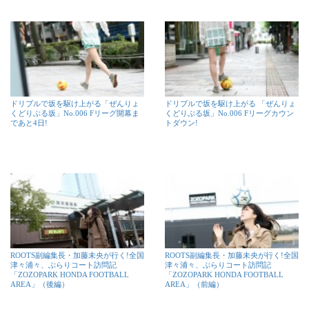
ドリブルで坂を駆け上がる「ぜんりょ
ドリブルで坂を駆け上がる 「ぜんりょ
くどりぶる坂」No.006 Fリーグ開幕ま
くどりぶる坂」No.006 Fリーグカウン
であと4日!
トダウン!
ROOTS副編集長・加藤未央が行く!全国
ROOTS副編集長・加藤未央が行く!全国
津々浦々、ぶらりコート訪問記
津々浦々、ぶらりコート訪問記
「ZOZOPARK HONDA FOOTBALL
「ZOZOPARK HONDA FOOTBALL
AREA」（後編）
AREA」（前編）