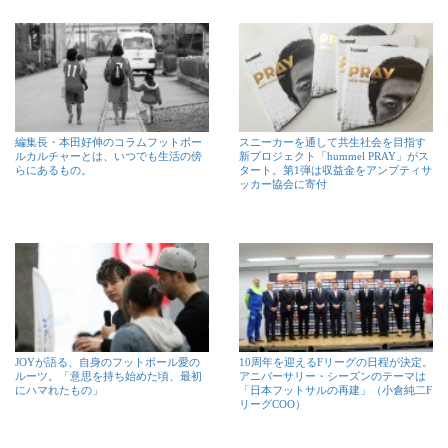
編集長・本田好伸のコラムフットボー
スニーカーを通して共生社会を目指す
ルカルチャーとは、いつでも生活の傍
新プロジェクト「hummel PRAY」がス
らにあるもの。
タート。第1弾は収益金をアンプティサ
ッカー協会に寄付
JOYが語る、自身のフットボール愛の
10周年を迎えるFリーグの日程が決定。
ルーツ。「意思を持ち始めた頃、最初
アニバーサリー・シーズンのテーマは
にハマれたもの」
「日本フットサルの再建」（小倉純二F
リーグCOO）