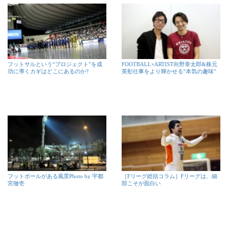
フットサルという“プロジェクト”を成
FOOTBALL×ARTIST向野章太郎&株元
功に導くカギはどこにあるのか?
英彰仕事をより輝かせる“本気の趣味”
フットボールがある風景Photo by 宇都
［Fリーグ総括コラム］Fリーグは、細
宮徹壱
部こそが面白い