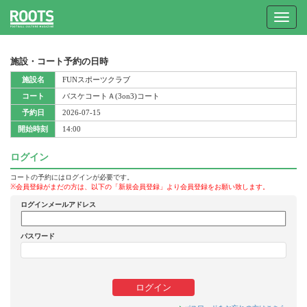
Toggle
navigat
施設・コート予約の日時
施設名
FUNスポーツクラブ
コート
バスケコートＡ(3on3)コート
予約日
2026-07-15
開始時刻
14:00
ログイン
コートの予約にはログインが必要です。
※会員登録がまだの方は、以下の「新規会員登録」より会員登録をお願い致します。
ログインメールアドレス
パスワード