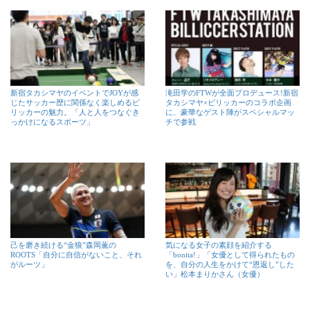
新宿タカシマヤのイベントでJOYが感
滝田学のFTWが全面プロデュース!新宿
じたサッカー歴に関係なく楽しめるビ
タカシマヤ×ビリッカーのコラボ企画
リッカーの魅力。「人と人をつなぐき
に、豪華なゲスト陣がスペシャルマッ
っかけになるスポーツ」
チで参戦
己を磨き続ける“金狼”森岡薫の
気になる女子の素顔を紹介する
ROOTS「自分に自信がないこと、それ
「bonita!」「女優として得られたもの
がルーツ」
を、自分の人生をかけて“恩返し”した
い」松本まりかさん（女優）