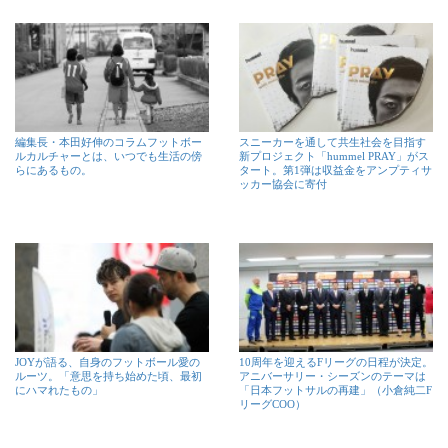
編集長・本田好伸のコラムフットボー
スニーカーを通して共生社会を目指す
ルカルチャーとは、いつでも生活の傍
新プロジェクト「hummel PRAY」がス
らにあるもの。
タート。第1弾は収益金をアンプティサ
ッカー協会に寄付
JOYが語る、自身のフットボール愛の
10周年を迎えるFリーグの日程が決定。
ルーツ。「意思を持ち始めた頃、最初
アニバーサリー・シーズンのテーマは
にハマれたもの」
「日本フットサルの再建」（小倉純二F
リーグCOO）