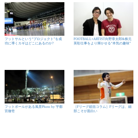
フットサルという“プロジェクト”を成
FOOTBALL×ARTIST向野章太郎&株元
功に導くカギはどこにあるのか?
英彰仕事をより輝かせる“本気の趣味”
フットボールがある風景Photo by 宇都
［Fリーグ総括コラム］Fリーグは、細
宮徹壱
部こそが面白い