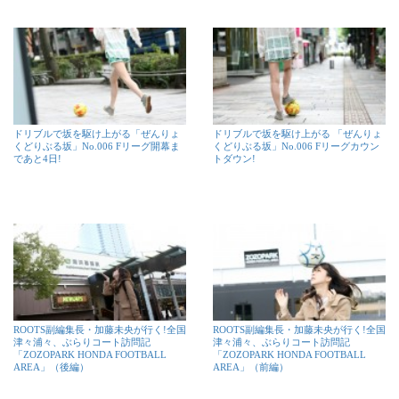
ドリブルで坂を駆け上がる「ぜんりょ
ドリブルで坂を駆け上がる 「ぜんりょ
くどりぶる坂」No.006 Fリーグ開幕ま
くどりぶる坂」No.006 Fリーグカウン
であと4日!
トダウン!
ROOTS副編集長・加藤未央が行く!全国
ROOTS副編集長・加藤未央が行く!全国
津々浦々、ぶらりコート訪問記
津々浦々、ぶらりコート訪問記
「ZOZOPARK HONDA FOOTBALL
「ZOZOPARK HONDA FOOTBALL
AREA」（後編）
AREA」（前編）