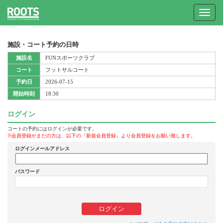
Toggle
navigat
施設・コート予約の日時
施設名
FUNスポーツクラブ
コート
フットサルコート
予約日
2026-07-15
開始時刻
18:30
ログイン
コートの予約にはログインが必要です。
※会員登録がまだの方は、以下の「新規会員登録」より会員登録をお願い致します。
ログインメールアドレス
パスワード