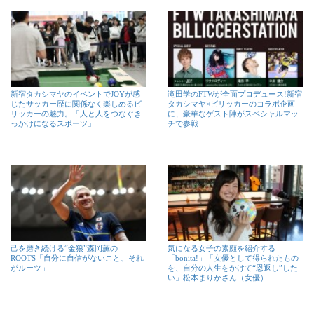
新宿タカシマヤのイベントでJOYが感
滝田学のFTWが全面プロデュース!新宿
じたサッカー歴に関係なく楽しめるビ
タカシマヤ×ビリッカーのコラボ企画
リッカーの魅力。「人と人をつなぐき
に、豪華なゲスト陣がスペシャルマッ
っかけになるスポーツ」
チで参戦
己を磨き続ける“金狼”森岡薫の
気になる女子の素顔を紹介する
ROOTS「自分に自信がないこと、それ
「bonita!」「女優として得られたもの
がルーツ」
を、自分の人生をかけて“恩返し”した
い」松本まりかさん（女優）