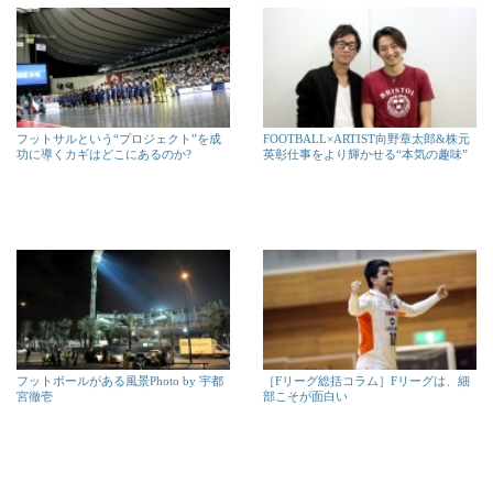
フットサルという“プロジェクト”を成
FOOTBALL×ARTIST向野章太郎&株元
功に導くカギはどこにあるのか?
英彰仕事をより輝かせる“本気の趣味”
フットボールがある風景Photo by 宇都
［Fリーグ総括コラム］Fリーグは、細
宮徹壱
部こそが面白い