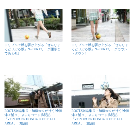
ドリブルで坂を駆け上がる「ぜんりょ
ドリブルで坂を駆け上がる 「ぜんりょ
くどりぶる坂」No.006 Fリーグ開幕ま
くどりぶる坂」No.006 Fリーグカウン
であと4日!
トダウン!
ROOTS副編集長・加藤未央が行く!全国
ROOTS副編集長・加藤未央が行く!全国
津々浦々、ぶらりコート訪問記
津々浦々、ぶらりコート訪問記
「ZOZOPARK HONDA FOOTBALL
「ZOZOPARK HONDA FOOTBALL
AREA」（後編）
AREA」（前編）