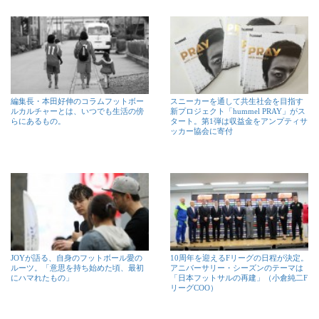
編集長・本田好伸のコラムフットボー
スニーカーを通して共生社会を目指す
ルカルチャーとは、いつでも生活の傍
新プロジェクト「hummel PRAY」がス
らにあるもの。
タート。第1弾は収益金をアンプティサ
ッカー協会に寄付
JOYが語る、自身のフットボール愛の
10周年を迎えるFリーグの日程が決定。
ルーツ。「意思を持ち始めた頃、最初
アニバーサリー・シーズンのテーマは
にハマれたもの」
「日本フットサルの再建」（小倉純二F
リーグCOO）