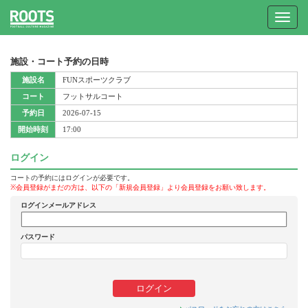
Toggle
navigat
施設・コート予約の日時
施設名
FUNスポーツクラブ
コート
フットサルコート
予約日
2026-07-15
開始時刻
17:00
ログイン
コートの予約にはログインが必要です。
※会員登録がまだの方は、以下の「新規会員登録」より会員登録をお願い致します。
ログインメールアドレス
パスワード