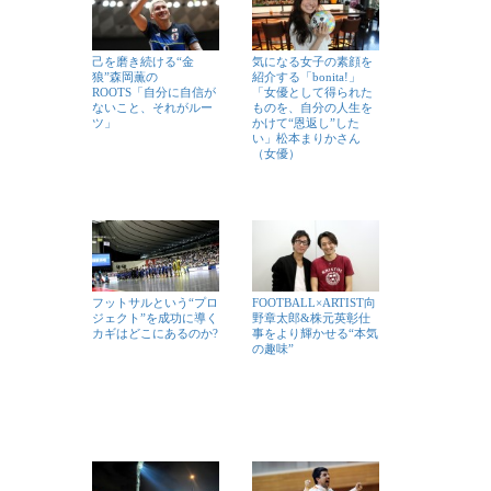
己を磨き続ける“金
気になる女子の素顔を
狼”森岡薫の
紹介する「bonita!」
ROOTS「自分に自信が
「女優として得られた
ないこと、それがルー
ものを、自分の人生を
ツ」
かけて“恩返し”した
い」松本まりかさん
（女優）
フットサルという“プロ
FOOTBALL×ARTIST向
ジェクト”を成功に導く
野章太郎&株元英彰仕
カギはどこにあるのか?
事をより輝かせる“本気
の趣味”