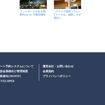
フットボールがある風
［Fリーグ総括コラム］
景Photo by 宇都宮徹壱
Fリーグは、細部こそが
面白い
ート予約システムについて
運営会社・お問い合わせ
設会員様向け管理画面
会員規約
発者向けROOTS
プライバシーポリシー
EVELOPER