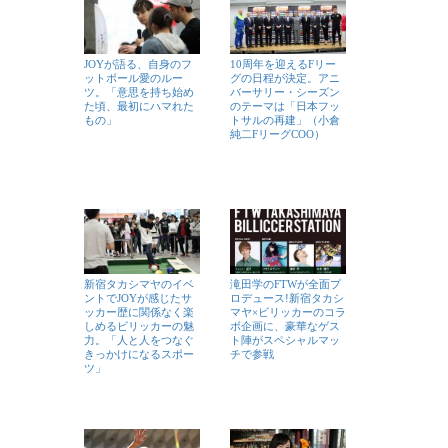
JOYが語る、自身のフ
10周年を迎えるFリー
ットボール愛のルー
グの日程が決定。アニ
ツ。「意思を持ち始め
バーサリー・シーズン
た頃、最初にハマれた
のテーマは「日本フッ
もの」
トサルの再建」（小倉
純二FリーグCOO）
新宿タカシマヤのイベ
滝田学のFTWが全面プ
ントでJOYが感じたサ
ロデュース!新宿タカシ
ッカー歴に関係なく楽
マヤ×ビリッカーのコラ
しめるビリッカーの魅
ボ企画に、豪華なゲス
力。「人と人をつなぐ
ト陣がスペシャルマッ
きっかけになるスポー
チで参戦
ツ」