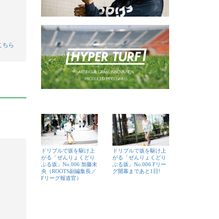
こちら
ドリブルで坂を駆け上
ドリブルで坂を駆け上
がる「ぜんりょくどり
がる「ぜんりょくどり
ぶる坂」No.006 加藤未
ぶる坂」No.006 Fリー
央（ROOTS副編集長／
グ開幕まであと1日!
Fリーグ報道官）