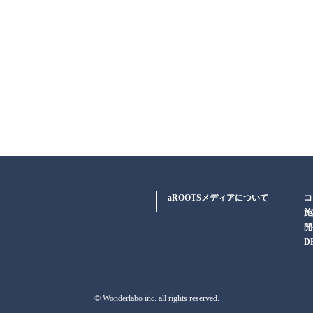
aROOTSメディアについて
コ
施
開
D
© Wonderlabo inc. all rights reserved.