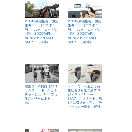
ROOTS副編集長・加藤
ROOTS副編集長・加藤
未央が行く!全国津々
未央が行く!全国津々
浦々、ぶらりコート訪
浦々、ぶらりコート訪
問記「ZOZOPARK
問記「ZOZOPARK
HONDA FOOTBALL
HONDA FOOTBALL
AREA」（後編）
AREA」（前編）
編集長・本田好伸のコ
スニーカーを通して共
ラムフットボールカル
生社会を目指す新プロ
チャーとは、いつでも
ジェクト「hummel
生活の傍らにあるも
PRAY」がスタート。第
の。
1弾は収益金をアンプテ
ィサッカー協会に寄付