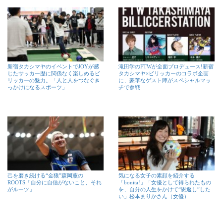
新宿タカシマヤのイベントでJOYが感
滝田学のFTWが全面プロデュース!新宿
じたサッカー歴に関係なく楽しめるビ
タカシマヤ×ビリッカーのコラボ企画
リッカーの魅力。「人と人をつなぐき
に、豪華なゲスト陣がスペシャルマッ
っかけになるスポーツ」
チで参戦
己を磨き続ける“金狼”森岡薫の
気になる女子の素顔を紹介する
ROOTS「自分に自信がないこと、それ
「bonita!」「女優として得られたもの
がルーツ」
を、自分の人生をかけて“恩返し”した
い」松本まりかさん（女優）