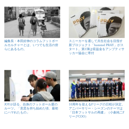
編集長・本田好伸のコラムフットボー
スニーカーを通して共生社会を目指す
ルカルチャーとは、いつでも生活の傍
新プロジェクト「hummel PRAY」がス
らにあるもの。
タート。第1弾は収益金をアンプティサ
ッカー協会に寄付
JOYが語る、自身のフットボール愛の
10周年を迎えるFリーグの日程が決定。
ルーツ。「意思を持ち始めた頃、最初
アニバーサリー・シーズンのテーマは
にハマれたもの」
「日本フットサルの再建」（小倉純二F
リーグCOO）