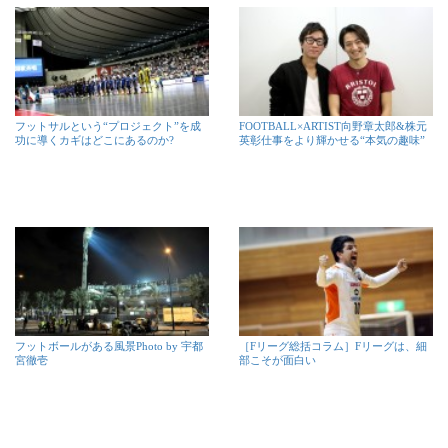
フットサルという“プロジェクト”を成
FOOTBALL×ARTIST向野章太郎&株元
功に導くカギはどこにあるのか?
英彰仕事をより輝かせる“本気の趣味”
フットボールがある風景Photo by 宇都
［Fリーグ総括コラム］Fリーグは、細
宮徹壱
部こそが面白い