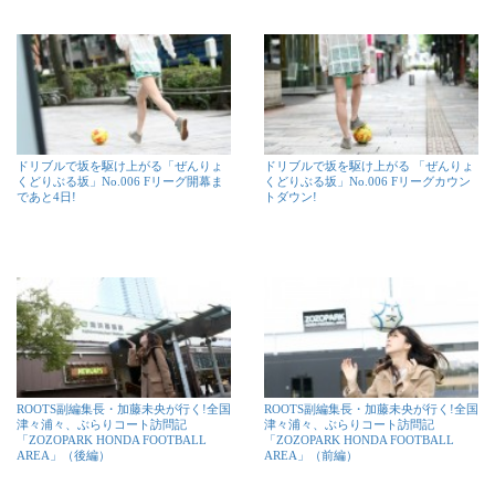
ドリブルで坂を駆け上がる「ぜんりょ
ドリブルで坂を駆け上がる 「ぜんりょ
くどりぶる坂」No.006 Fリーグ開幕ま
くどりぶる坂」No.006 Fリーグカウン
であと4日!
トダウン!
ROOTS副編集長・加藤未央が行く!全国
ROOTS副編集長・加藤未央が行く!全国
津々浦々、ぶらりコート訪問記
津々浦々、ぶらりコート訪問記
「ZOZOPARK HONDA FOOTBALL
「ZOZOPARK HONDA FOOTBALL
AREA」（後編）
AREA」（前編）