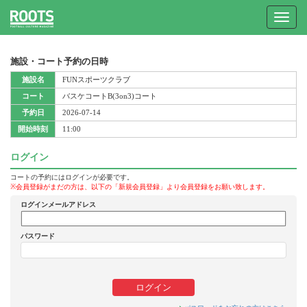
Toggle
navigat
施設・コート予約の日時
施設名
FUNスポーツクラブ
コート
バスケコートB(3on3)コート
予約日
2026-07-14
開始時刻
11:00
ログイン
コートの予約にはログインが必要です。
※会員登録がまだの方は、以下の「新規会員登録」より会員登録をお願い致します。
ログインメールアドレス
パスワード