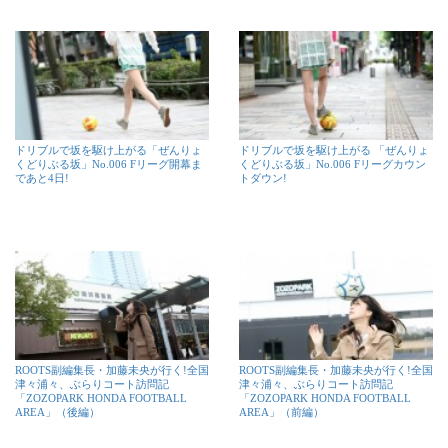
ドリブルで坂を駆け上がる「ぜんりょ
ドリブルで坂を駆け上がる 「ぜんりょ
くどりぶる坂」No.006 Fリーグ開幕ま
くどりぶる坂」No.006 Fリーグカウン
であと4日!
トダウン!
ROOTS副編集長・加藤未央が行く!全国
ROOTS副編集長・加藤未央が行く!全国
津々浦々、ぶらりコート訪問記
津々浦々、ぶらりコート訪問記
「ZOZOPARK HONDA FOOTBALL
「ZOZOPARK HONDA FOOTBALL
AREA」（後編）
AREA」（前編）