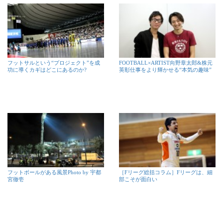
フットサルという“プロジェクト”を成
FOOTBALL×ARTIST向野章太郎&株元
功に導くカギはどこにあるのか?
英彰仕事をより輝かせる“本気の趣味”
フットボールがある風景Photo by 宇都
［Fリーグ総括コラム］Fリーグは、細
宮徹壱
部こそが面白い