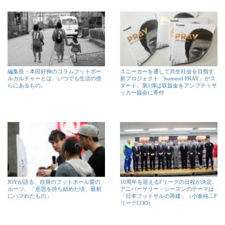
編集長・本田好伸のコラムフットボー
スニーカーを通して共生社会を目指す
ルカルチャーとは、いつでも生活の傍
新プロジェクト「hummel PRAY」がス
らにあるもの。
タート。第1弾は収益金をアンプティサ
ッカー協会に寄付
JOYが語る、自身のフットボール愛の
10周年を迎えるFリーグの日程が決定。
ルーツ。「意思を持ち始めた頃、最初
アニバーサリー・シーズンのテーマは
にハマれたもの」
「日本フットサルの再建」（小倉純二F
リーグCOO）