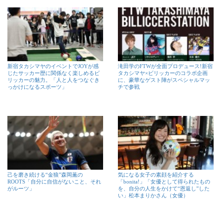
新宿タカシマヤのイベントでJOYが感
滝田学のFTWが全面プロデュース!新宿
じたサッカー歴に関係なく楽しめるビ
タカシマヤ×ビリッカーのコラボ企画
リッカーの魅力。「人と人をつなぐき
に、豪華なゲスト陣がスペシャルマッ
っかけになるスポーツ」
チで参戦
己を磨き続ける“金狼”森岡薫の
気になる女子の素顔を紹介する
ROOTS「自分に自信がないこと、それ
「bonita!」「女優として得られたもの
がルーツ」
を、自分の人生をかけて“恩返し”した
い」松本まりかさん（女優）