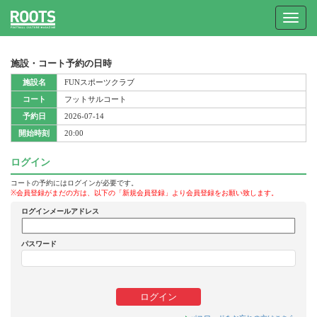
Toggle
navigat
施設・コート予約の日時
施設名
FUNスポーツクラブ
コート
フットサルコート
予約日
2026-07-14
開始時刻
20:00
ログイン
コートの予約にはログインが必要です。
※会員登録がまだの方は、以下の「新規会員登録」より会員登録をお願い致します。
ログインメールアドレス
パスワード