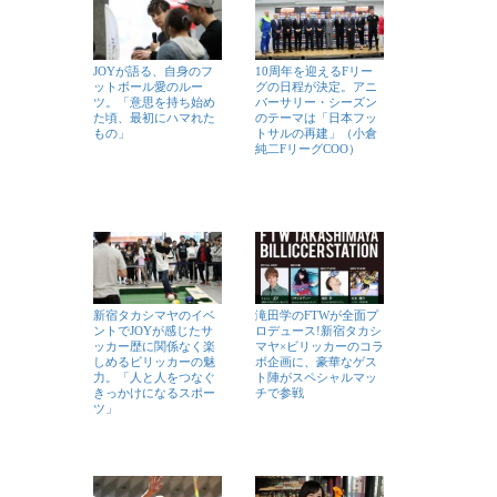
JOYが語る、自身のフ
10周年を迎えるFリー
ットボール愛のルー
グの日程が決定。アニ
ツ。「意思を持ち始め
バーサリー・シーズン
た頃、最初にハマれた
のテーマは「日本フッ
もの」
トサルの再建」（小倉
純二FリーグCOO）
新宿タカシマヤのイベ
滝田学のFTWが全面プ
ントでJOYが感じたサ
ロデュース!新宿タカシ
ッカー歴に関係なく楽
マヤ×ビリッカーのコラ
しめるビリッカーの魅
ボ企画に、豪華なゲス
力。「人と人をつなぐ
ト陣がスペシャルマッ
きっかけになるスポー
チで参戦
ツ」