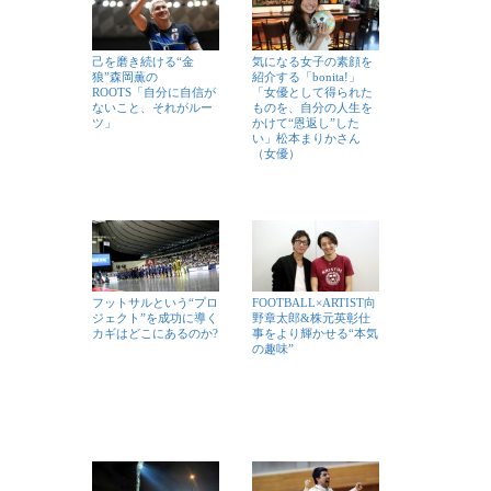
己を磨き続ける“金
気になる女子の素顔を
狼”森岡薫の
紹介する「bonita!」
ROOTS「自分に自信が
「女優として得られた
ないこと、それがルー
ものを、自分の人生を
ツ」
かけて“恩返し”した
い」松本まりかさん
（女優）
フットサルという“プロ
FOOTBALL×ARTIST向
ジェクト”を成功に導く
野章太郎&株元英彰仕
カギはどこにあるのか?
事をより輝かせる“本気
の趣味”