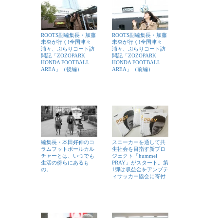
ROOTS副編集長・加藤
ROOTS副編集長・加藤
未央が行く!全国津々
未央が行く!全国津々
浦々、ぶらりコート訪
浦々、ぶらりコート訪
問記「ZOZOPARK
問記「ZOZOPARK
HONDA FOOTBALL
HONDA FOOTBALL
AREA」（後編）
AREA」（前編）
編集長・本田好伸のコ
スニーカーを通して共
ラムフットボールカル
生社会を目指す新プロ
チャーとは、いつでも
ジェクト「hummel
生活の傍らにあるも
PRAY」がスタート。第
の。
1弾は収益金をアンプテ
ィサッカー協会に寄付