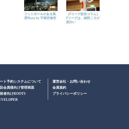
フットボールがある風
［Fリーグ総括コラム］
景Photo by 宇都宮徹壱
Fリーグは、細部こそが
面白い
ート予約システムについて
運営会社・お問い合わせ
設会員様向け管理画面
会員規約
発者向けROOTS
プライバシーポリシー
EVELOPER