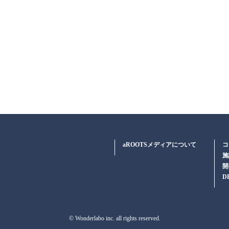
aROOTSメディアについて
コ
施
開
D
© Wonderlabo inc. all rights reserved.