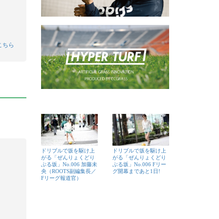
こちら
ドリブルで坂を駆け上
ドリブルで坂を駆け上
がる「ぜんりょくどり
がる「ぜんりょくどり
ぶる坂」No.006 加藤未
ぶる坂」No.006 Fリー
央（ROOTS副編集長／
グ開幕まであと1日!
Fリーグ報道官）