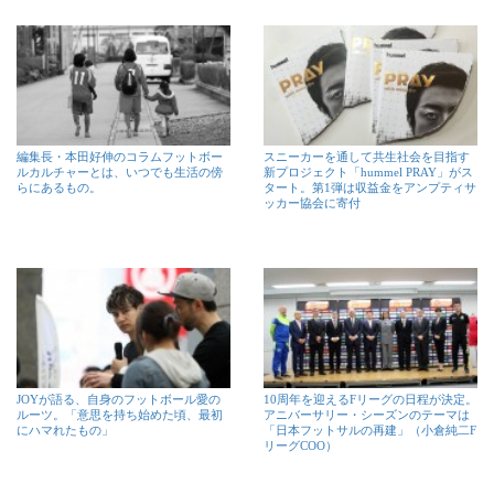
編集長・本田好伸のコラムフットボー
スニーカーを通して共生社会を目指す
ルカルチャーとは、いつでも生活の傍
新プロジェクト「hummel PRAY」がス
らにあるもの。
タート。第1弾は収益金をアンプティサ
ッカー協会に寄付
JOYが語る、自身のフットボール愛の
10周年を迎えるFリーグの日程が決定。
ルーツ。「意思を持ち始めた頃、最初
アニバーサリー・シーズンのテーマは
にハマれたもの」
「日本フットサルの再建」（小倉純二F
リーグCOO）