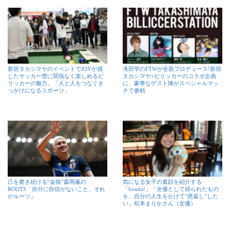
新宿タカシマヤのイベントでJOYが感
滝田学のFTWが全面プロデュース!新宿
じたサッカー歴に関係なく楽しめるビ
タカシマヤ×ビリッカーのコラボ企画
リッカーの魅力。「人と人をつなぐき
に、豪華なゲスト陣がスペシャルマッ
っかけになるスポーツ」
チで参戦
己を磨き続ける“金狼”森岡薫の
気になる女子の素顔を紹介する
ROOTS「自分に自信がないこと、それ
「bonita!」「女優として得られたもの
がルーツ」
を、自分の人生をかけて“恩返し”した
い」松本まりかさん（女優）