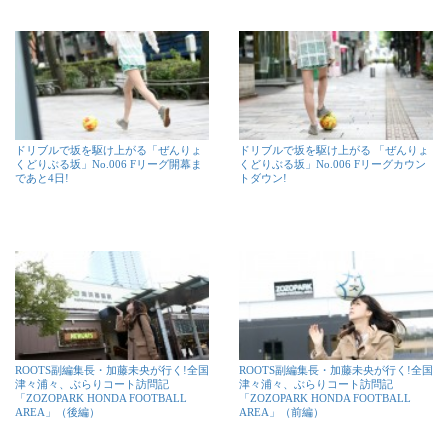
ドリブルで坂を駆け上がる「ぜんりょ
ドリブルで坂を駆け上がる 「ぜんりょ
くどりぶる坂」No.006 Fリーグ開幕ま
くどりぶる坂」No.006 Fリーグカウン
であと4日!
トダウン!
ROOTS副編集長・加藤未央が行く!全国
ROOTS副編集長・加藤未央が行く!全国
津々浦々、ぶらりコート訪問記
津々浦々、ぶらりコート訪問記
「ZOZOPARK HONDA FOOTBALL
「ZOZOPARK HONDA FOOTBALL
AREA」（後編）
AREA」（前編）