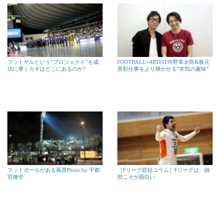
フットサルという“プロジェクト”を成
FOOTBALL×ARTIST向野章太郎&株元
功に導くカギはどこにあるのか?
英彰仕事をより輝かせる“本気の趣味”
フットボールがある風景Photo by 宇都
［Fリーグ総括コラム］Fリーグは、細
宮徹壱
部こそが面白い