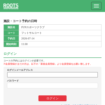
Toggle
navigat
施設・コート予約の日時
施設名
FUNスポーツクラブ
コート
フットサルコート
予約日
2026-07-14
開始時刻
11:00
ログイン
コートの予約にはログインが必要です。
※会員登録がまだの方は、以下の「新規会員登録」より会員登録をお願い致します。
ログインメールアドレス
パスワード