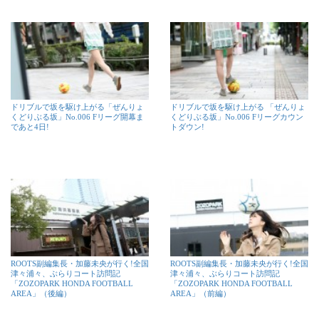
ドリブルで坂を駆け上がる「ぜんりょ
ドリブルで坂を駆け上がる 「ぜんりょ
くどりぶる坂」No.006 Fリーグ開幕ま
くどりぶる坂」No.006 Fリーグカウン
であと4日!
トダウン!
ROOTS副編集長・加藤未央が行く!全国
ROOTS副編集長・加藤未央が行く!全国
津々浦々、ぶらりコート訪問記
津々浦々、ぶらりコート訪問記
「ZOZOPARK HONDA FOOTBALL
「ZOZOPARK HONDA FOOTBALL
AREA」（後編）
AREA」（前編）