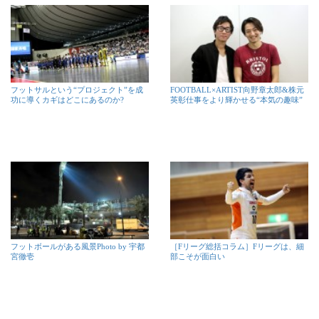
フットサルという“プロジェクト”を成
FOOTBALL×ARTIST向野章太郎&株元
功に導くカギはどこにあるのか?
英彰仕事をより輝かせる“本気の趣味”
フットボールがある風景Photo by 宇都
［Fリーグ総括コラム］Fリーグは、細
宮徹壱
部こそが面白い