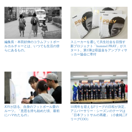
編集長・本田好伸のコラムフットボー
スニーカーを通して共生社会を目指す
ルカルチャーとは、いつでも生活の傍
新プロジェクト「hummel PRAY」がス
らにあるもの。
タート。第1弾は収益金をアンプティサ
ッカー協会に寄付
JOYが語る、自身のフットボール愛の
10周年を迎えるFリーグの日程が決定。
ルーツ。「意思を持ち始めた頃、最初
アニバーサリー・シーズンのテーマは
にハマれたもの」
「日本フットサルの再建」（小倉純二F
リーグCOO）