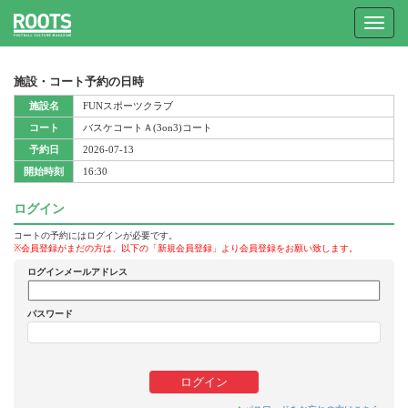
Toggle
navigat
施設・コート予約の日時
施設名
FUNスポーツクラブ
コート
バスケコートＡ(3on3)コート
予約日
2026-07-13
開始時刻
16:30
ログイン
コートの予約にはログインが必要です。
※会員登録がまだの方は、以下の「新規会員登録」より会員登録をお願い致します。
ログインメールアドレス
パスワード