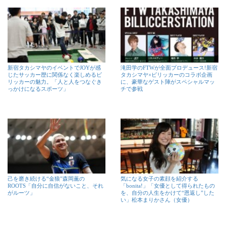
新宿タカシマヤのイベントでJOYが感
滝田学のFTWが全面プロデュース!新宿
じたサッカー歴に関係なく楽しめるビ
タカシマヤ×ビリッカーのコラボ企画
リッカーの魅力。「人と人をつなぐき
に、豪華なゲスト陣がスペシャルマッ
っかけになるスポーツ」
チで参戦
己を磨き続ける“金狼”森岡薫の
気になる女子の素顔を紹介する
ROOTS「自分に自信がないこと、それ
「bonita!」「女優として得られたもの
がルーツ」
を、自分の人生をかけて“恩返し”した
い」松本まりかさん（女優）