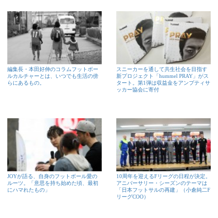
編集長・本田好伸のコラムフットボー
スニーカーを通して共生社会を目指す
ルカルチャーとは、いつでも生活の傍
新プロジェクト「hummel PRAY」がス
らにあるもの。
タート。第1弾は収益金をアンプティサ
ッカー協会に寄付
JOYが語る、自身のフットボール愛の
10周年を迎えるFリーグの日程が決定。
ルーツ。「意思を持ち始めた頃、最初
アニバーサリー・シーズンのテーマは
にハマれたもの」
「日本フットサルの再建」（小倉純二F
リーグCOO）