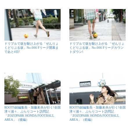
ドリブルで坂を駆け上がる「ぜんりょ
ドリブルで坂を駆け上がる 「ぜんりょ
くどりぶる坂」No.006 Fリーグ開幕ま
くどりぶる坂」No.006 Fリーグカウン
であと4日!
トダウン!
ROOTS副編集長・加藤未央が行く!全国
ROOTS副編集長・加藤未央が行く!全国
津々浦々、ぶらりコート訪問記
津々浦々、ぶらりコート訪問記
「ZOZOPARK HONDA FOOTBALL
「ZOZOPARK HONDA FOOTBALL
AREA」（後編）
AREA」（前編）