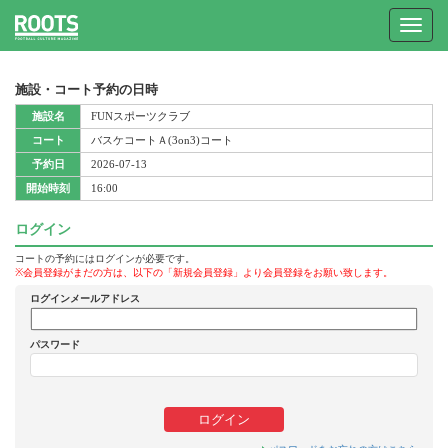
Toggle
navigat
施設・コート予約の日時
施設名
FUNスポーツクラブ
コート
バスケコートＡ(3on3)コート
予約日
2026-07-13
開始時刻
16:00
ログイン
コートの予約にはログインが必要です。
※会員登録がまだの方は、以下の「新規会員登録」より会員登録をお願い致します。
ログインメールアドレス
パスワード