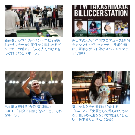
新宿タカシマヤのイベントでJOYが感
滝田学のFTWが全面プロデュース!新宿
じたサッカー歴に関係なく楽しめるビ
タカシマヤ×ビリッカーのコラボ企画
リッカーの魅力。「人と人をつなぐき
に、豪華なゲスト陣がスペシャルマッ
っかけになるスポーツ」
チで参戦
己を磨き続ける“金狼”森岡薫の
気になる女子の素顔を紹介する
ROOTS「自分に自信がないこと、それ
「bonita!」「女優として得られたもの
がルーツ」
を、自分の人生をかけて“恩返し”した
い」松本まりかさん（女優）