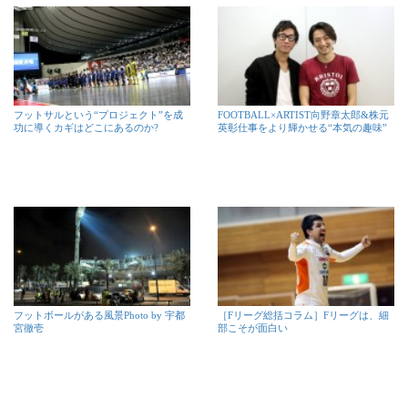
フットサルという“プロジェクト”を成
FOOTBALL×ARTIST向野章太郎&株元
功に導くカギはどこにあるのか?
英彰仕事をより輝かせる“本気の趣味”
フットボールがある風景Photo by 宇都
［Fリーグ総括コラム］Fリーグは、細
宮徹壱
部こそが面白い