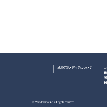
aROOTSメディアについて
コ
施
開
D
© Wonderlabo inc. all rights reserved.