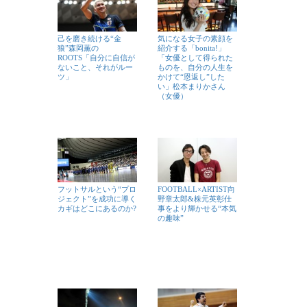
己を磨き続ける“金
気になる女子の素顔を
狼”森岡薫の
紹介する「bonita!」
ROOTS「自分に自信が
「女優として得られた
ないこと、それがルー
ものを、自分の人生を
ツ」
かけて“恩返し”した
い」松本まりかさん
（女優）
フットサルという“プロ
FOOTBALL×ARTIST向
ジェクト”を成功に導く
野章太郎&株元英彰仕
カギはどこにあるのか?
事をより輝かせる“本気
の趣味”