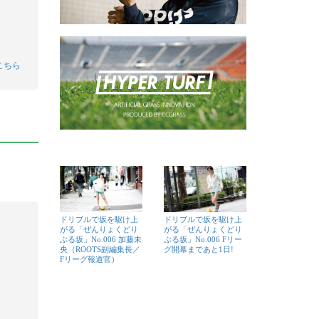
こちら
ドリブルで坂を駆け上
ドリブルで坂を駆け上
がる「ぜんりょくどり
がる「ぜんりょくどり
ぶる坂」No.006 加藤未
ぶる坂」No.006 Fリー
央（ROOTS副編集長／
グ開幕まであと1日!
Fリーグ報道官）