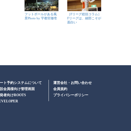
フットボールがある風
［Fリーグ総括コラム］
景Photo by 宇都宮徹壱
Fリーグは、細部こそが
面白い
ート予約システムについて
運営会社・お問い合わせ
設会員様向け管理画面
会員規約
発者向けROOTS
プライバシーポリシー
EVELOPER