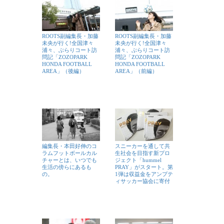
ROOTS副編集長・加藤
ROOTS副編集長・加藤
未央が行く!全国津々
未央が行く!全国津々
浦々、ぶらりコート訪
浦々、ぶらりコート訪
問記「ZOZOPARK
問記「ZOZOPARK
HONDA FOOTBALL
HONDA FOOTBALL
AREA」（後編）
AREA」（前編）
編集長・本田好伸のコ
スニーカーを通して共
ラムフットボールカル
生社会を目指す新プロ
チャーとは、いつでも
ジェクト「hummel
生活の傍らにあるも
PRAY」がスタート。第
の。
1弾は収益金をアンプテ
ィサッカー協会に寄付