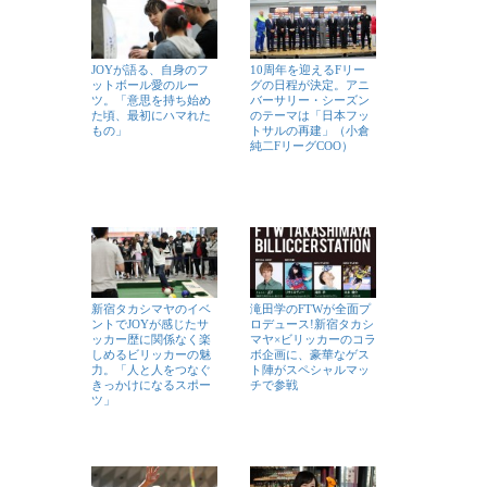
JOYが語る、自身のフ
10周年を迎えるFリー
ットボール愛のルー
グの日程が決定。アニ
ツ。「意思を持ち始め
バーサリー・シーズン
た頃、最初にハマれた
のテーマは「日本フッ
もの」
トサルの再建」（小倉
純二FリーグCOO）
新宿タカシマヤのイベ
滝田学のFTWが全面プ
ントでJOYが感じたサ
ロデュース!新宿タカシ
ッカー歴に関係なく楽
マヤ×ビリッカーのコラ
しめるビリッカーの魅
ボ企画に、豪華なゲス
力。「人と人をつなぐ
ト陣がスペシャルマッ
きっかけになるスポー
チで参戦
ツ」