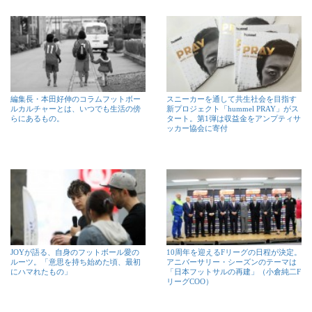
編集長・本田好伸のコラムフットボー
スニーカーを通して共生社会を目指す
ルカルチャーとは、いつでも生活の傍
新プロジェクト「hummel PRAY」がス
らにあるもの。
タート。第1弾は収益金をアンプティサ
ッカー協会に寄付
JOYが語る、自身のフットボール愛の
10周年を迎えるFリーグの日程が決定。
ルーツ。「意思を持ち始めた頃、最初
アニバーサリー・シーズンのテーマは
にハマれたもの」
「日本フットサルの再建」（小倉純二F
リーグCOO）