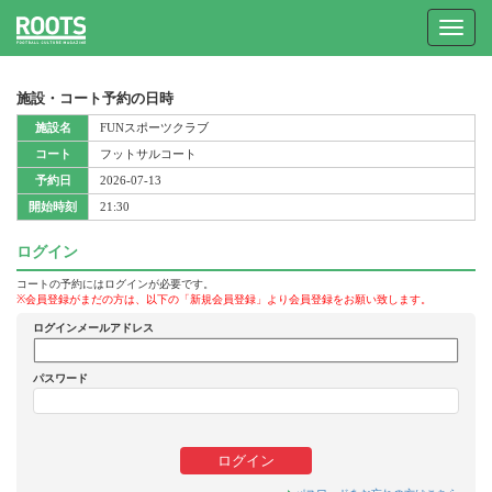
Toggle
navigat
施設・コート予約の日時
施設名
FUNスポーツクラブ
コート
フットサルコート
予約日
2026-07-13
開始時刻
21:30
ログイン
コートの予約にはログインが必要です。
※会員登録がまだの方は、以下の「新規会員登録」より会員登録をお願い致します。
ログインメールアドレス
パスワード