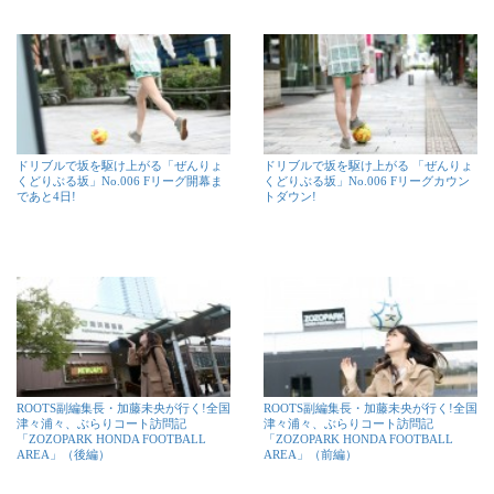
ドリブルで坂を駆け上がる「ぜんりょ
ドリブルで坂を駆け上がる 「ぜんりょ
くどりぶる坂」No.006 Fリーグ開幕ま
くどりぶる坂」No.006 Fリーグカウン
であと4日!
トダウン!
ROOTS副編集長・加藤未央が行く!全国
ROOTS副編集長・加藤未央が行く!全国
津々浦々、ぶらりコート訪問記
津々浦々、ぶらりコート訪問記
「ZOZOPARK HONDA FOOTBALL
「ZOZOPARK HONDA FOOTBALL
AREA」（後編）
AREA」（前編）