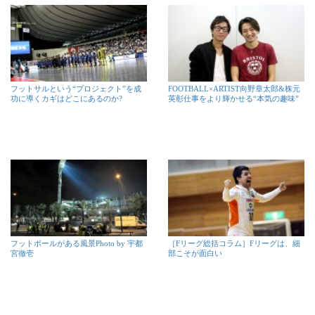
フットサルという“プロジェクト”を成
FOOTBALL×ARTIST向野章太郎&株元
功に導くカギはどこにあるのか?
英彰仕事をより輝かせる“本気の趣味”
フットボールがある風景Photo by 宇都
［Fリーグ総括コラム］Fリーグは、細
宮徹壱
部こそが面白い