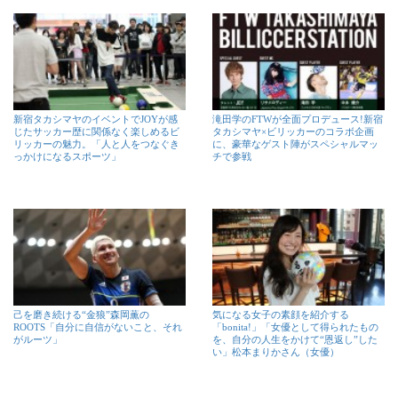
新宿タカシマヤのイベントでJOYが感
滝田学のFTWが全面プロデュース!新宿
じたサッカー歴に関係なく楽しめるビ
タカシマヤ×ビリッカーのコラボ企画
リッカーの魅力。「人と人をつなぐき
に、豪華なゲスト陣がスペシャルマッ
っかけになるスポーツ」
チで参戦
己を磨き続ける“金狼”森岡薫の
気になる女子の素顔を紹介する
ROOTS「自分に自信がないこと、それ
「bonita!」「女優として得られたもの
がルーツ」
を、自分の人生をかけて“恩返し”した
い」松本まりかさん（女優）