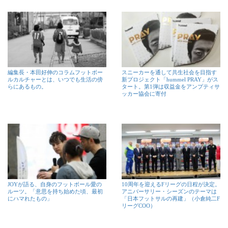
編集長・本田好伸のコラムフットボー
スニーカーを通して共生社会を目指す
ルカルチャーとは、いつでも生活の傍
新プロジェクト「hummel PRAY」がス
らにあるもの。
タート。第1弾は収益金をアンプティサ
ッカー協会に寄付
JOYが語る、自身のフットボール愛の
10周年を迎えるFリーグの日程が決定。
ルーツ。「意思を持ち始めた頃、最初
アニバーサリー・シーズンのテーマは
にハマれたもの」
「日本フットサルの再建」（小倉純二F
リーグCOO）