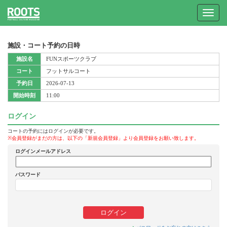
Toggle
navigat
施設・コート予約の日時
施設名
FUNスポーツクラブ
コート
フットサルコート
予約日
2026-07-13
開始時刻
11:00
ログイン
コートの予約にはログインが必要です。
※会員登録がまだの方は、以下の「新規会員登録」より会員登録をお願い致します。
ログインメールアドレス
パスワード