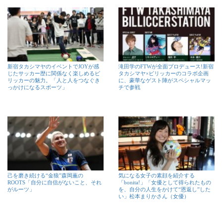
新宿タカシマヤのイベントでJOYが感
滝田学のFTWが全面プロデュース!新宿
じたサッカー歴に関係なく楽しめるビ
タカシマヤ×ビリッカーのコラボ企画
リッカーの魅力。「人と人をつなぐき
に、豪華なゲスト陣がスペシャルマッ
っかけになるスポーツ」
チで参戦
己を磨き続ける“金狼”森岡薫の
気になる女子の素顔を紹介する
ROOTS「自分に自信がないこと、それ
「bonita!」「女優として得られたもの
がルーツ」
を、自分の人生をかけて“恩返し”した
い」松本まりかさん（女優）