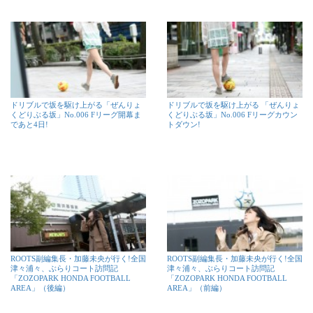
ドリブルで坂を駆け上がる「ぜんりょ
ドリブルで坂を駆け上がる 「ぜんりょ
くどりぶる坂」No.006 Fリーグ開幕ま
くどりぶる坂」No.006 Fリーグカウン
であと4日!
トダウン!
ROOTS副編集長・加藤未央が行く!全国
ROOTS副編集長・加藤未央が行く!全国
津々浦々、ぶらりコート訪問記
津々浦々、ぶらりコート訪問記
「ZOZOPARK HONDA FOOTBALL
「ZOZOPARK HONDA FOOTBALL
AREA」（後編）
AREA」（前編）