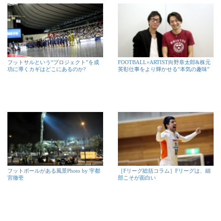
フットサルという“プロジェクト”を成
FOOTBALL×ARTIST向野章太郎&株元
功に導くカギはどこにあるのか?
英彰仕事をより輝かせる“本気の趣味”
フットボールがある風景Photo by 宇都
［Fリーグ総括コラム］Fリーグは、細
宮徹壱
部こそが面白い