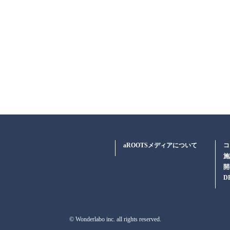
aROOTSメディアについて
コ
施
開
D
© Wonderlabo inc. all rights reserved.