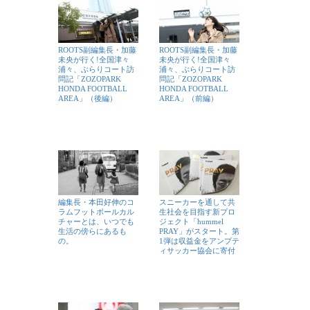
ROOTS副編集長・加藤
ROOTS副編集長・加藤
未央が行く!全国津々
未央が行く!全国津々
浦々、ぶらりコート訪
浦々、ぶらりコート訪
問記「ZOZOPARK
問記「ZOZOPARK
HONDA FOOTBALL
HONDA FOOTBALL
AREA」（後編）
AREA」（前編）
編集長・本田好伸のコ
スニーカーを通して共
ラムフットボールカル
生社会を目指す新プロ
チャーとは、いつでも
ジェクト「hummel
生活の傍らにあるも
PRAY」がスタート。第
の。
1弾は収益金をアンプテ
ィサッカー協会に寄付