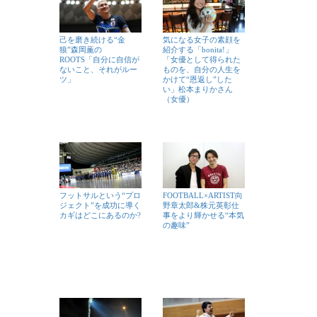
己を磨き続ける“金
気になる女子の素顔を
狼”森岡薫の
紹介する「bonita!」
ROOTS「自分に自信が
「女優として得られた
ないこと、それがルー
ものを、自分の人生を
ツ」
かけて“恩返し”した
い」松本まりかさん
（女優）
フットサルという“プロ
FOOTBALL×ARTIST向
ジェクト”を成功に導く
野章太郎&株元英彰仕
カギはどこにあるのか?
事をより輝かせる“本気
の趣味”