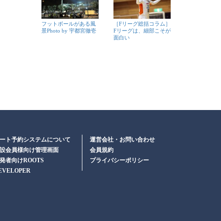
フットボールがある風
［Fリーグ総括コラム］
景Photo by 宇都宮徹壱
Fリーグは、細部こそが
面白い
ート予約システムについて
運営会社・お問い合わせ
設会員様向け管理画面
会員規約
発者向けROOTS
プライバシーポリシー
EVELOPER