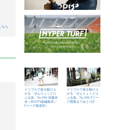
こちら
ドリブルで坂を駆け上
ドリブルで坂を駆け上
がる「ぜんりょくどり
がる「ぜんりょくどり
ぶる坂」No.006 加藤未
ぶる坂」No.006 Fリー
央（ROOTS副編集長／
グ開幕まであと1日!
Fリーグ報道官）