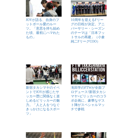
JOYが語る、自身のフ
10周年を迎えるFリー
ットボール愛のルー
グの日程が決定。アニ
ツ。「意思を持ち始め
バーサリー・シーズン
た頃、最初にハマれた
のテーマは「日本フッ
もの」
トサルの再建」（小倉
純二FリーグCOO）
新宿タカシマヤのイベ
滝田学のFTWが全面プ
ントでJOYが感じたサ
ロデュース!新宿タカシ
ッカー歴に関係なく楽
マヤ×ビリッカーのコラ
しめるビリッカーの魅
ボ企画に、豪華なゲス
力。「人と人をつなぐ
ト陣がスペシャルマッ
きっかけになるスポー
チで参戦
ツ」