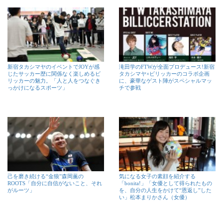
新宿タカシマヤのイベントでJOYが感
滝田学のFTWが全面プロデュース!新宿
じたサッカー歴に関係なく楽しめるビ
タカシマヤ×ビリッカーのコラボ企画
リッカーの魅力。「人と人をつなぐき
に、豪華なゲスト陣がスペシャルマッ
っかけになるスポーツ」
チで参戦
己を磨き続ける“金狼”森岡薫の
気になる女子の素顔を紹介する
ROOTS「自分に自信がないこと、それ
「bonita!」「女優として得られたもの
がルーツ」
を、自分の人生をかけて“恩返し”した
い」松本まりかさん（女優）