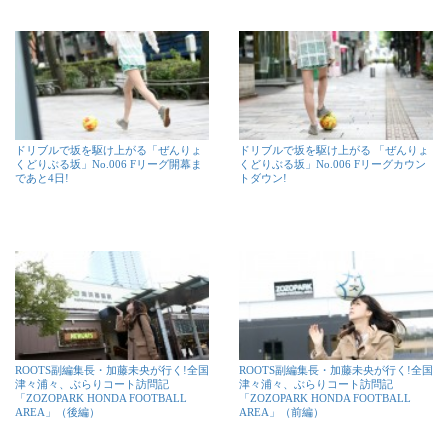
ドリブルで坂を駆け上がる「ぜんりょ
ドリブルで坂を駆け上がる 「ぜんりょ
くどりぶる坂」No.006 Fリーグ開幕ま
くどりぶる坂」No.006 Fリーグカウン
であと4日!
トダウン!
ROOTS副編集長・加藤未央が行く!全国
ROOTS副編集長・加藤未央が行く!全国
津々浦々、ぶらりコート訪問記
津々浦々、ぶらりコート訪問記
「ZOZOPARK HONDA FOOTBALL
「ZOZOPARK HONDA FOOTBALL
AREA」（後編）
AREA」（前編）