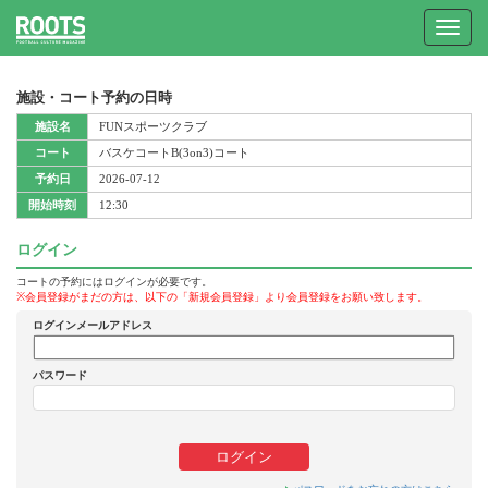
Toggle
navigat
施設・コート予約の日時
施設名
FUNスポーツクラブ
コート
バスケコートB(3on3)コート
予約日
2026-07-12
開始時刻
12:30
ログイン
コートの予約にはログインが必要です。
※会員登録がまだの方は、以下の「新規会員登録」より会員登録をお願い致します。
ログインメールアドレス
パスワード