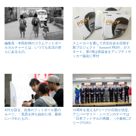
編集長・本田好伸のコラムフットボー
スニーカーを通して共生社会を目指す
ルカルチャーとは、いつでも生活の傍
新プロジェクト「hummel PRAY」がス
らにあるもの。
タート。第1弾は収益金をアンプティサ
ッカー協会に寄付
JOYが語る、自身のフットボール愛の
10周年を迎えるFリーグの日程が決定。
ルーツ。「意思を持ち始めた頃、最初
アニバーサリー・シーズンのテーマは
にハマれたもの」
「日本フットサルの再建」（小倉純二F
リーグCOO）