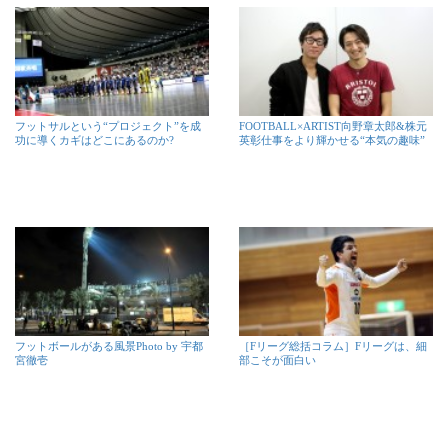
フットサルという“プロジェクト”を成
FOOTBALL×ARTIST向野章太郎&株元
功に導くカギはどこにあるのか?
英彰仕事をより輝かせる“本気の趣味”
フットボールがある風景Photo by 宇都
［Fリーグ総括コラム］Fリーグは、細
宮徹壱
部こそが面白い