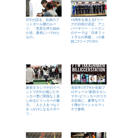
JOYが語る、自身のフ
10周年を迎えるFリー
ットボール愛のルー
グの日程が決定。アニ
ツ。「意思を持ち始め
バーサリー・シーズン
た頃、最初にハマれた
のテーマは「日本フッ
もの」
トサルの再建」（小倉
純二FリーグCOO）
新宿タカシマヤのイベ
滝田学のFTWが全面プ
ントでJOYが感じたサ
ロデュース!新宿タカシ
ッカー歴に関係なく楽
マヤ×ビリッカーのコラ
しめるビリッカーの魅
ボ企画に、豪華なゲス
力。「人と人をつなぐ
ト陣がスペシャルマッ
きっかけになるスポー
チで参戦
ツ」