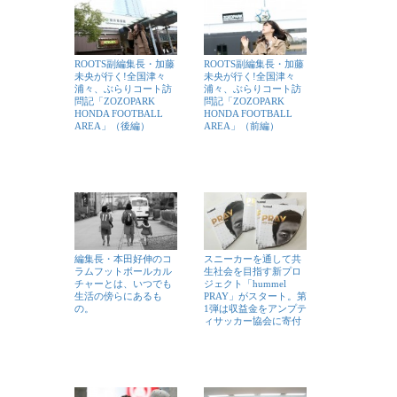
ROOTS副編集長・加藤
ROOTS副編集長・加藤
未央が行く!全国津々
未央が行く!全国津々
浦々、ぶらりコート訪
浦々、ぶらりコート訪
問記「ZOZOPARK
問記「ZOZOPARK
HONDA FOOTBALL
HONDA FOOTBALL
AREA」（後編）
AREA」（前編）
編集長・本田好伸のコ
スニーカーを通して共
ラムフットボールカル
生社会を目指す新プロ
チャーとは、いつでも
ジェクト「hummel
生活の傍らにあるも
PRAY」がスタート。第
の。
1弾は収益金をアンプテ
ィサッカー協会に寄付