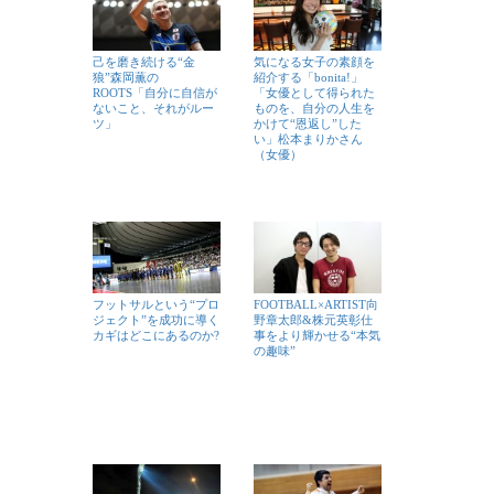
己を磨き続ける“金
気になる女子の素顔を
狼”森岡薫の
紹介する「bonita!」
ROOTS「自分に自信が
「女優として得られた
ないこと、それがルー
ものを、自分の人生を
ツ」
かけて“恩返し”した
い」松本まりかさん
（女優）
フットサルという“プロ
FOOTBALL×ARTIST向
ジェクト”を成功に導く
野章太郎&株元英彰仕
カギはどこにあるのか?
事をより輝かせる“本気
の趣味”