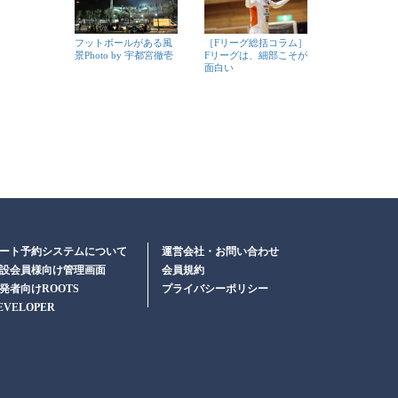
フットボールがある風
［Fリーグ総括コラム］
景Photo by 宇都宮徹壱
Fリーグは、細部こそが
面白い
ート予約システムについて
運営会社・お問い合わせ
設会員様向け管理画面
会員規約
発者向けROOTS
プライバシーポリシー
EVELOPER