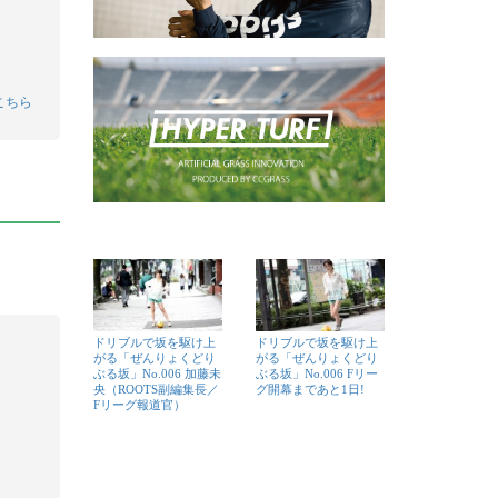
こちら
ドリブルで坂を駆け上
ドリブルで坂を駆け上
がる「ぜんりょくどり
がる「ぜんりょくどり
ぶる坂」No.006 加藤未
ぶる坂」No.006 Fリー
央（ROOTS副編集長／
グ開幕まであと1日!
Fリーグ報道官）