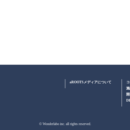
aROOTSメディアについて
コ
施
開
D
© Wonderlabo inc. all rights reserved.