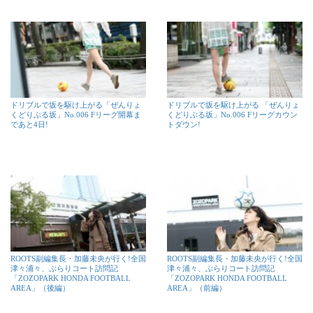
ドリブルで坂を駆け上がる「ぜんりょ
ドリブルで坂を駆け上がる 「ぜんりょ
くどりぶる坂」No.006 Fリーグ開幕ま
くどりぶる坂」No.006 Fリーグカウン
であと4日!
トダウン!
ROOTS副編集長・加藤未央が行く!全国
ROOTS副編集長・加藤未央が行く!全国
津々浦々、ぶらりコート訪問記
津々浦々、ぶらりコート訪問記
「ZOZOPARK HONDA FOOTBALL
「ZOZOPARK HONDA FOOTBALL
AREA」（後編）
AREA」（前編）