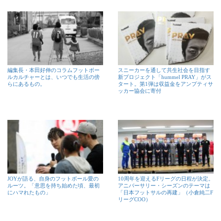
編集長・本田好伸のコラムフットボー
スニーカーを通して共生社会を目指す
ルカルチャーとは、いつでも生活の傍
新プロジェクト「hummel PRAY」がス
らにあるもの。
タート。第1弾は収益金をアンプティサ
ッカー協会に寄付
JOYが語る、自身のフットボール愛の
10周年を迎えるFリーグの日程が決定。
ルーツ。「意思を持ち始めた頃、最初
アニバーサリー・シーズンのテーマは
にハマれたもの」
「日本フットサルの再建」（小倉純二F
リーグCOO）