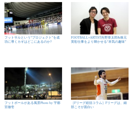
フットサルという“プロジェクト”を成
FOOTBALL×ARTIST向野章太郎&株元
功に導くカギはどこにあるのか?
英彰仕事をより輝かせる“本気の趣味”
フットボールがある風景Photo by 宇都
［Fリーグ総括コラム］Fリーグは、細
宮徹壱
部こそが面白い