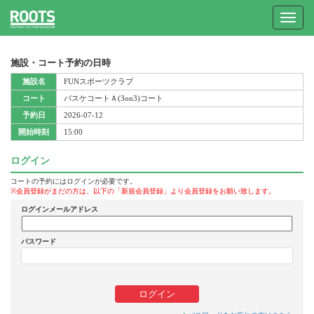
Toggle
navigat
施設・コート予約の日時
施設名
FUNスポーツクラブ
コート
バスケコートＡ(3on3)コート
予約日
2026-07-12
開始時刻
15:00
ログイン
コートの予約にはログインが必要です。
※会員登録がまだの方は、以下の「新規会員登録」より会員登録をお願い致します。
ログインメールアドレス
パスワード