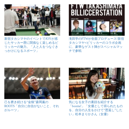
新宿タカシマヤのイベントでJOYが感
滝田学のFTWが全面プロデュース!新宿
じたサッカー歴に関係なく楽しめるビ
タカシマヤ×ビリッカーのコラボ企画
リッカーの魅力。「人と人をつなぐき
に、豪華なゲスト陣がスペシャルマッ
っかけになるスポーツ」
チで参戦
己を磨き続ける“金狼”森岡薫の
気になる女子の素顔を紹介する
ROOTS「自分に自信がないこと、それ
「bonita!」「女優として得られたもの
がルーツ」
を、自分の人生をかけて“恩返し”した
い」松本まりかさん（女優）