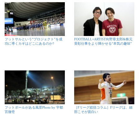
フットサルという“プロジェクト”を成
FOOTBALL×ARTIST向野章太郎&株元
功に導くカギはどこにあるのか?
英彰仕事をより輝かせる“本気の趣味”
フットボールがある風景Photo by 宇都
［Fリーグ総括コラム］Fリーグは、細
宮徹壱
部こそが面白い