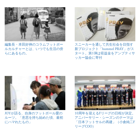
編集長・本田好伸のコラムフットボー
スニーカーを通して共生社会を目指す
ルカルチャーとは、いつでも生活の傍
新プロジェクト「hummel PRAY」がス
らにあるもの。
タート。第1弾は収益金をアンプティサ
ッカー協会に寄付
JOYが語る、自身のフットボール愛の
10周年を迎えるFリーグの日程が決定。
ルーツ。「意思を持ち始めた頃、最初
アニバーサリー・シーズンのテーマは
にハマれたもの」
「日本フットサルの再建」（小倉純二F
リーグCOO）