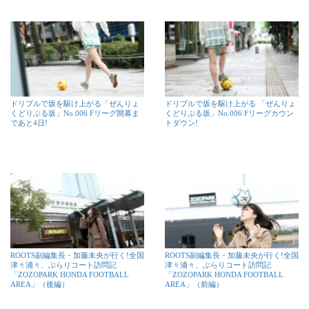
ドリブルで坂を駆け上がる「ぜんりょ
ドリブルで坂を駆け上がる 「ぜんりょ
くどりぶる坂」No.006 Fリーグ開幕ま
くどりぶる坂」No.006 Fリーグカウン
であと4日!
トダウン!
ROOTS副編集長・加藤未央が行く!全国
ROOTS副編集長・加藤未央が行く!全国
津々浦々、ぶらりコート訪問記
津々浦々、ぶらりコート訪問記
「ZOZOPARK HONDA FOOTBALL
「ZOZOPARK HONDA FOOTBALL
AREA」（後編）
AREA」（前編）