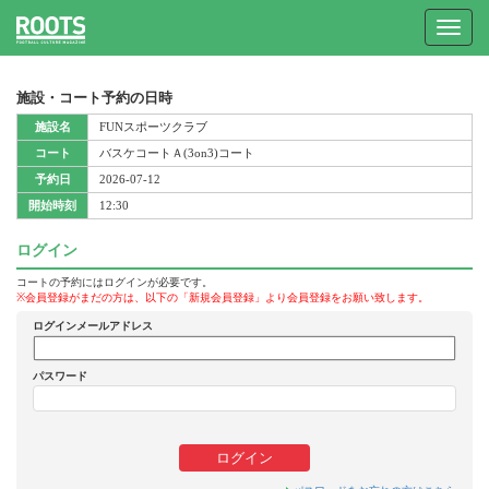
Toggle
navigat
施設・コート予約の日時
施設名
FUNスポーツクラブ
コート
バスケコートＡ(3on3)コート
予約日
2026-07-12
開始時刻
12:30
ログイン
コートの予約にはログインが必要です。
※会員登録がまだの方は、以下の「新規会員登録」より会員登録をお願い致します。
ログインメールアドレス
パスワード