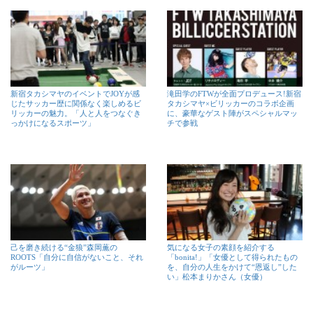
新宿タカシマヤのイベントでJOYが感
滝田学のFTWが全面プロデュース!新宿
じたサッカー歴に関係なく楽しめるビ
タカシマヤ×ビリッカーのコラボ企画
リッカーの魅力。「人と人をつなぐき
に、豪華なゲスト陣がスペシャルマッ
っかけになるスポーツ」
チで参戦
己を磨き続ける“金狼”森岡薫の
気になる女子の素顔を紹介する
ROOTS「自分に自信がないこと、それ
「bonita!」「女優として得られたもの
がルーツ」
を、自分の人生をかけて“恩返し”した
い」松本まりかさん（女優）