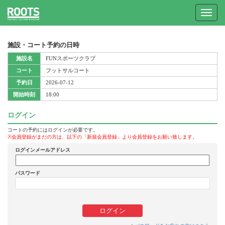
Toggle
navigat
施設・コート予約の日時
施設名
FUNスポーツクラブ
コート
フットサルコート
予約日
2026-07-12
開始時刻
18:00
ログイン
コートの予約にはログインが必要です。
※会員登録がまだの方は、以下の「新規会員登録」より会員登録をお願い致します。
ログインメールアドレス
パスワード