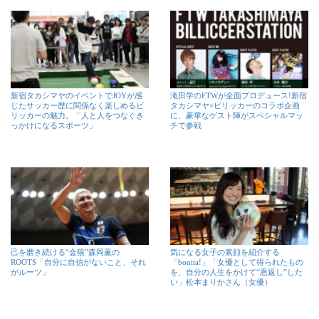
新宿タカシマヤのイベントでJOYが感
滝田学のFTWが全面プロデュース!新宿
じたサッカー歴に関係なく楽しめるビ
タカシマヤ×ビリッカーのコラボ企画
リッカーの魅力。「人と人をつなぐき
に、豪華なゲスト陣がスペシャルマッ
っかけになるスポーツ」
チで参戦
己を磨き続ける“金狼”森岡薫の
気になる女子の素顔を紹介する
ROOTS「自分に自信がないこと、それ
「bonita!」「女優として得られたもの
がルーツ」
を、自分の人生をかけて“恩返し”した
い」松本まりかさん（女優）