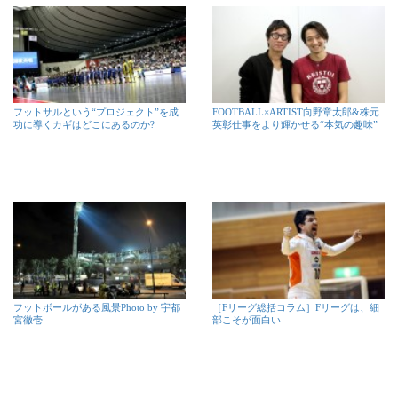
フットサルという“プロジェクト”を成
FOOTBALL×ARTIST向野章太郎&株元
功に導くカギはどこにあるのか?
英彰仕事をより輝かせる“本気の趣味”
フットボールがある風景Photo by 宇都
［Fリーグ総括コラム］Fリーグは、細
宮徹壱
部こそが面白い