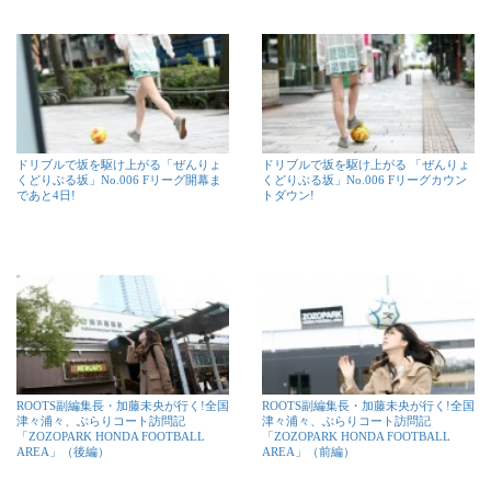
ドリブルで坂を駆け上がる「ぜんりょ
ドリブルで坂を駆け上がる 「ぜんりょ
くどりぶる坂」No.006 Fリーグ開幕ま
くどりぶる坂」No.006 Fリーグカウン
であと4日!
トダウン!
ROOTS副編集長・加藤未央が行く!全国
ROOTS副編集長・加藤未央が行く!全国
津々浦々、ぶらりコート訪問記
津々浦々、ぶらりコート訪問記
「ZOZOPARK HONDA FOOTBALL
「ZOZOPARK HONDA FOOTBALL
AREA」（後編）
AREA」（前編）