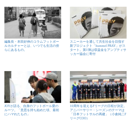
編集長・本田好伸のコラムフットボー
スニーカーを通して共生社会を目指す
ルカルチャーとは、いつでも生活の傍
新プロジェクト「hummel PRAY」がス
らにあるもの。
タート。第1弾は収益金をアンプティサ
ッカー協会に寄付
JOYが語る、自身のフットボール愛の
10周年を迎えるFリーグの日程が決定。
ルーツ。「意思を持ち始めた頃、最初
アニバーサリー・シーズンのテーマは
にハマれたもの」
「日本フットサルの再建」（小倉純二F
リーグCOO）