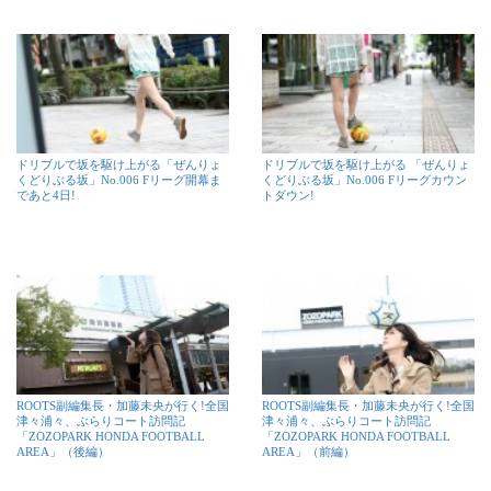
ドリブルで坂を駆け上がる「ぜんりょ
ドリブルで坂を駆け上がる 「ぜんりょ
くどりぶる坂」No.006 Fリーグ開幕ま
くどりぶる坂」No.006 Fリーグカウン
であと4日!
トダウン!
ROOTS副編集長・加藤未央が行く!全国
ROOTS副編集長・加藤未央が行く!全国
津々浦々、ぶらりコート訪問記
津々浦々、ぶらりコート訪問記
「ZOZOPARK HONDA FOOTBALL
「ZOZOPARK HONDA FOOTBALL
AREA」（後編）
AREA」（前編）