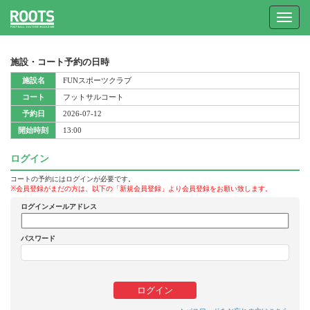
Toggle
navigat
施設・コート予約の日時
施設名
FUNスポーツクラブ
コート
フットサルコート
予約日
2026-07-12
開始時刻
13:00
ログイン
コートの予約にはログインが必要です。
※会員登録がまだの方は、以下の「新規会員登録」より会員登録をお願い致します。
ログインメールアドレス
パスワード