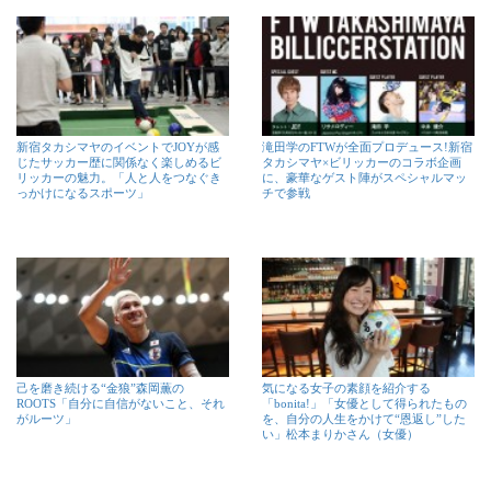
新宿タカシマヤのイベントでJOYが感
滝田学のFTWが全面プロデュース!新宿
じたサッカー歴に関係なく楽しめるビ
タカシマヤ×ビリッカーのコラボ企画
リッカーの魅力。「人と人をつなぐき
に、豪華なゲスト陣がスペシャルマッ
っかけになるスポーツ」
チで参戦
己を磨き続ける“金狼”森岡薫の
気になる女子の素顔を紹介する
ROOTS「自分に自信がないこと、それ
「bonita!」「女優として得られたもの
がルーツ」
を、自分の人生をかけて“恩返し”した
い」松本まりかさん（女優）