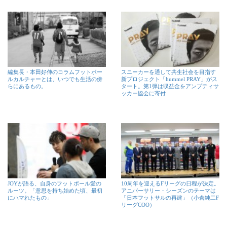
編集長・本田好伸のコラムフットボー
スニーカーを通して共生社会を目指す
ルカルチャーとは、いつでも生活の傍
新プロジェクト「hummel PRAY」がス
らにあるもの。
タート。第1弾は収益金をアンプティサ
ッカー協会に寄付
JOYが語る、自身のフットボール愛の
10周年を迎えるFリーグの日程が決定。
ルーツ。「意思を持ち始めた頃、最初
アニバーサリー・シーズンのテーマは
にハマれたもの」
「日本フットサルの再建」（小倉純二F
リーグCOO）