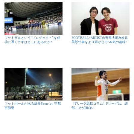
フットサルという“プロジェクト”を成
FOOTBALL×ARTIST向野章太郎&株元
功に導くカギはどこにあるのか?
英彰仕事をより輝かせる“本気の趣味”
フットボールがある風景Photo by 宇都
［Fリーグ総括コラム］Fリーグは、細
宮徹壱
部こそが面白い