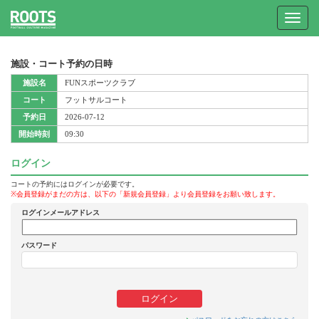
Toggle
navigat
施設・コート予約の日時
施設名
FUNスポーツクラブ
コート
フットサルコート
予約日
2026-07-12
開始時刻
09:30
ログイン
コートの予約にはログインが必要です。
※会員登録がまだの方は、以下の「新規会員登録」より会員登録をお願い致します。
ログインメールアドレス
パスワード