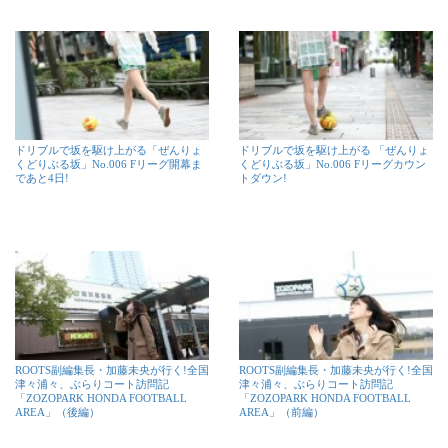
ドリブルで坂を駆け上がる「ぜんりょ
ドリブルで坂を駆け上がる 「ぜんりょ
くどりぶる坂」No.006 Fリーグ開幕ま
くどりぶる坂」No.006 Fリーグカウン
であと4日!
トダウン!
ROOTS副編集長・加藤未央が行く!全国
ROOTS副編集長・加藤未央が行く!全国
津々浦々、ぶらりコート訪問記
津々浦々、ぶらりコート訪問記
「ZOZOPARK HONDA FOOTBALL
「ZOZOPARK HONDA FOOTBALL
AREA」（後編）
AREA」（前編）