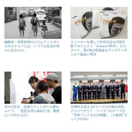
編集長・本田好伸のコラムフットボー
スニーカーを通して共生社会を目指す
ルカルチャーとは、いつでも生活の傍
新プロジェクト「hummel PRAY」がス
らにあるもの。
タート。第1弾は収益金をアンプティサ
ッカー協会に寄付
JOYが語る、自身のフットボール愛の
10周年を迎えるFリーグの日程が決定。
ルーツ。「意思を持ち始めた頃、最初
アニバーサリー・シーズンのテーマは
にハマれたもの」
「日本フットサルの再建」（小倉純二F
リーグCOO）