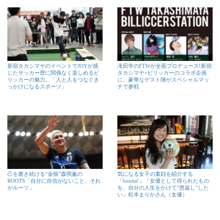
新宿タカシマヤのイベントでJOYが感
滝田学のFTWが全面プロデュース!新宿
じたサッカー歴に関係なく楽しめるビ
タカシマヤ×ビリッカーのコラボ企画
リッカーの魅力。「人と人をつなぐき
に、豪華なゲスト陣がスペシャルマッ
っかけになるスポーツ」
チで参戦
己を磨き続ける“金狼”森岡薫の
気になる女子の素顔を紹介する
ROOTS「自分に自信がないこと、それ
「bonita!」「女優として得られたもの
がルーツ」
を、自分の人生をかけて“恩返し”した
い」松本まりかさん（女優）