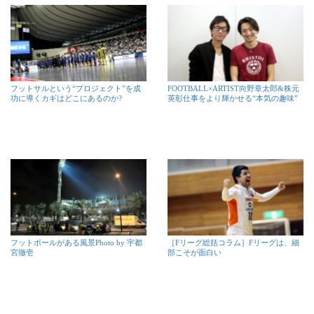
フットサルという“プロジェクト”を成
FOOTBALL×ARTIST向野章太郎&株元
功に導くカギはどこにあるのか?
英彰仕事をより輝かせる“本気の趣味”
フットボールがある風景Photo by 宇都
［Fリーグ総括コラム］Fリーグは、細
宮徹壱
部こそが面白い