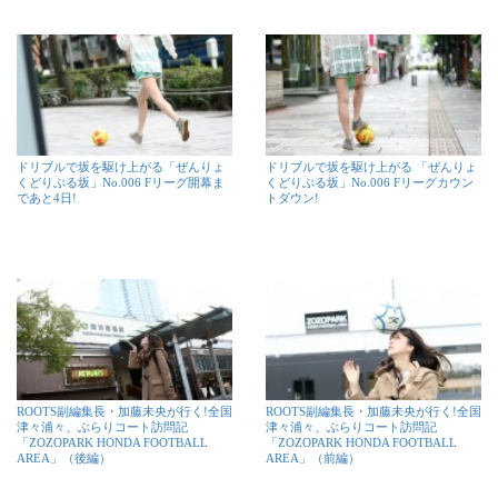
ドリブルで坂を駆け上がる「ぜんりょ
ドリブルで坂を駆け上がる 「ぜんりょ
くどりぶる坂」No.006 Fリーグ開幕ま
くどりぶる坂」No.006 Fリーグカウン
であと4日!
トダウン!
ROOTS副編集長・加藤未央が行く!全国
ROOTS副編集長・加藤未央が行く!全国
津々浦々、ぶらりコート訪問記
津々浦々、ぶらりコート訪問記
「ZOZOPARK HONDA FOOTBALL
「ZOZOPARK HONDA FOOTBALL
AREA」（後編）
AREA」（前編）