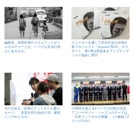
編集長・本田好伸のコラムフットボー
スニーカーを通して共生社会を目指す
ルカルチャーとは、いつでも生活の傍
新プロジェクト「hummel PRAY」がス
らにあるもの。
タート。第1弾は収益金をアンプティサ
ッカー協会に寄付
JOYが語る、自身のフットボール愛の
10周年を迎えるFリーグの日程が決定。
ルーツ。「意思を持ち始めた頃、最初
アニバーサリー・シーズンのテーマは
にハマれたもの」
「日本フットサルの再建」（小倉純二F
リーグCOO）