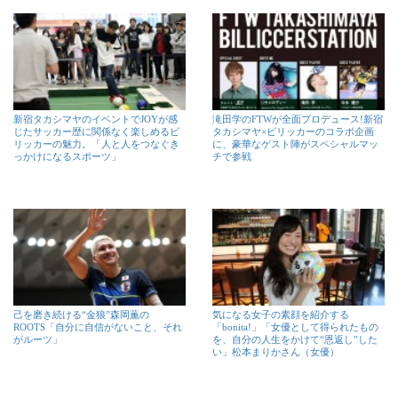
新宿タカシマヤのイベントでJOYが感
滝田学のFTWが全面プロデュース!新宿
じたサッカー歴に関係なく楽しめるビ
タカシマヤ×ビリッカーのコラボ企画
リッカーの魅力。「人と人をつなぐき
に、豪華なゲスト陣がスペシャルマッ
っかけになるスポーツ」
チで参戦
己を磨き続ける“金狼”森岡薫の
気になる女子の素顔を紹介する
ROOTS「自分に自信がないこと、それ
「bonita!」「女優として得られたもの
がルーツ」
を、自分の人生をかけて“恩返し”した
い」松本まりかさん（女優）