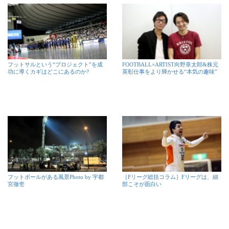
フットサルという“プロジェクト”を成
FOOTBALL×ARTIST向野章太郎&株元
功に導くカギはどこにあるのか?
英彰仕事をより輝かせる“本気の趣味”
フットボールがある風景Photo by 宇都
［Fリーグ総括コラム］Fリーグは、細
宮徹壱
部こそが面白い