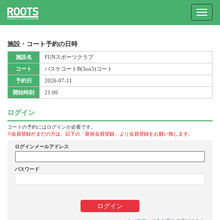
Toggle
navigat
施設・コート予約の日時
施設名
FUNスポーツクラブ
コート
バスケコートB(3on3)コート
予約日
2026-07-11
開始時刻
21:00
ログイン
コートの予約にはログインが必要です。
※会員登録がまだの方は、以下の「新規会員登録」より会員登録をお願い致します。
ログインメールアドレス
パスワード