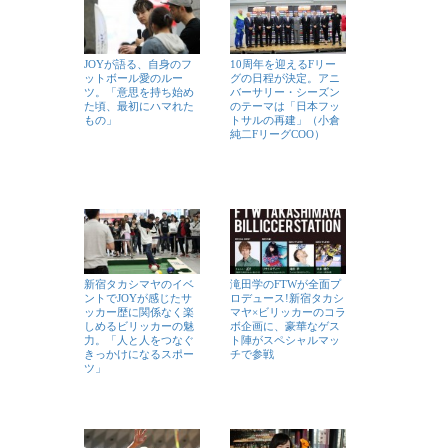
JOYが語る、自身のフ
10周年を迎えるFリー
ットボール愛のルー
グの日程が決定。アニ
ツ。「意思を持ち始め
バーサリー・シーズン
た頃、最初にハマれた
のテーマは「日本フッ
もの」
トサルの再建」（小倉
純二FリーグCOO）
新宿タカシマヤのイベ
滝田学のFTWが全面プ
ントでJOYが感じたサ
ロデュース!新宿タカシ
ッカー歴に関係なく楽
マヤ×ビリッカーのコラ
しめるビリッカーの魅
ボ企画に、豪華なゲス
力。「人と人をつなぐ
ト陣がスペシャルマッ
きっかけになるスポー
チで参戦
ツ」