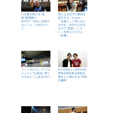
己を磨き続ける“金
気になる女子の素顔を
狼”森岡薫の
紹介する「bonita!」
ROOTS「自分に自信が
「女優として得られた
ないこと、それがルー
ものを、自分の人生を
ツ」
かけて“恩返し”した
い」松本まりかさん
（女優）
フットサルという“プロ
FOOTBALL×ARTIST向
ジェクト”を成功に導く
野章太郎&株元英彰仕
カギはどこにあるのか?
事をより輝かせる“本気
の趣味”