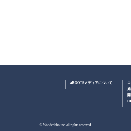
aROOTSメディアについて
コ
施
開
D
© Wonderlabo inc. all rights reserved.