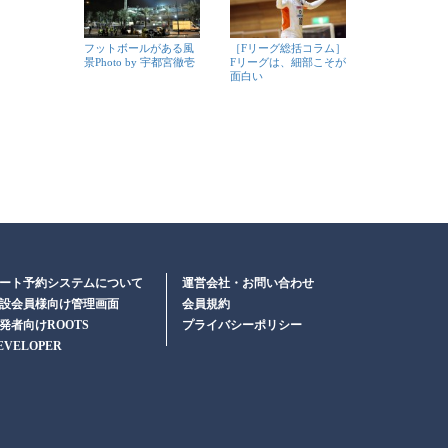
フットボールがある風
［Fリーグ総括コラム］
景Photo by 宇都宮徹壱
Fリーグは、細部こそが
面白い
ート予約システムについて
運営会社・お問い合わせ
設会員様向け管理画面
会員規約
発者向けROOTS
プライバシーポリシー
EVELOPER