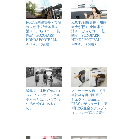
ROOTS副編集長・加藤
ROOTS副編集長・加藤
未央が行く!全国津々
未央が行く!全国津々
浦々、ぶらりコート訪
浦々、ぶらりコート訪
問記「ZOZOPARK
問記「ZOZOPARK
HONDA FOOTBALL
HONDA FOOTBALL
AREA」（後編）
AREA」（前編）
編集長・本田好伸のコ
スニーカーを通して共
ラムフットボールカル
生社会を目指す新プロ
チャーとは、いつでも
ジェクト「hummel
生活の傍らにあるも
PRAY」がスタート。第
の。
1弾は収益金をアンプテ
ィサッカー協会に寄付