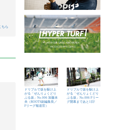
こちら
ドリブルで坂を駆け上
ドリブルで坂を駆け上
がる「ぜんりょくどり
がる「ぜんりょくどり
ぶる坂」No.006 加藤未
ぶる坂」No.006 Fリー
央（ROOTS副編集長／
グ開幕まであと1日!
Fリーグ報道官）