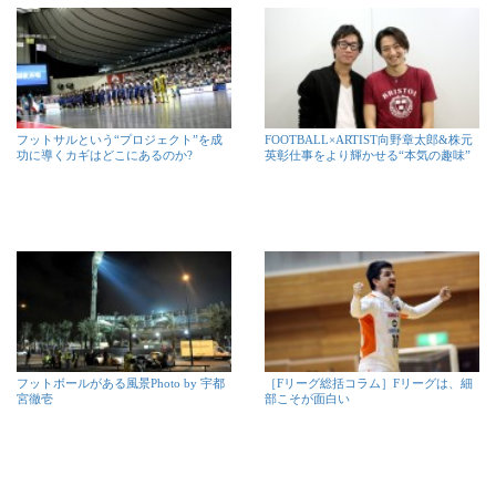
フットサルという“プロジェクト”を成
FOOTBALL×ARTIST向野章太郎&株元
功に導くカギはどこにあるのか?
英彰仕事をより輝かせる“本気の趣味”
フットボールがある風景Photo by 宇都
［Fリーグ総括コラム］Fリーグは、細
宮徹壱
部こそが面白い