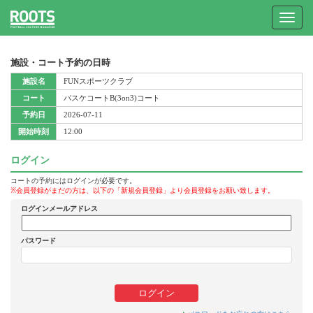
Toggle
navigat
施設・コート予約の日時
施設名
FUNスポーツクラブ
コート
バスケコートB(3on3)コート
予約日
2026-07-11
開始時刻
12:00
ログイン
コートの予約にはログインが必要です。
※会員登録がまだの方は、以下の「新規会員登録」より会員登録をお願い致します。
ログインメールアドレス
パスワード