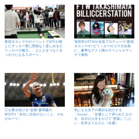
新宿タカシマヤのイベントでJOYが感
滝田学のFTWが全面プロデュース!新宿
じたサッカー歴に関係なく楽しめるビ
タカシマヤ×ビリッカーのコラボ企画
リッカーの魅力。「人と人をつなぐき
に、豪華なゲスト陣がスペシャルマッ
っかけになるスポーツ」
チで参戦
己を磨き続ける“金狼”森岡薫の
気になる女子の素顔を紹介する
ROOTS「自分に自信がないこと、それ
「bonita!」「女優として得られたもの
がルーツ」
を、自分の人生をかけて“恩返し”した
い」松本まりかさん（女優）