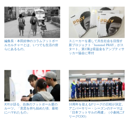
編集長・本田好伸のコラムフットボー
スニーカーを通して共生社会を目指す
ルカルチャーとは、いつでも生活の傍
新プロジェクト「hummel PRAY」がス
らにあるもの。
タート。第1弾は収益金をアンプティサ
ッカー協会に寄付
JOYが語る、自身のフットボール愛の
10周年を迎えるFリーグの日程が決定。
ルーツ。「意思を持ち始めた頃、最初
アニバーサリー・シーズンのテーマは
にハマれたもの」
「日本フットサルの再建」（小倉純二F
リーグCOO）