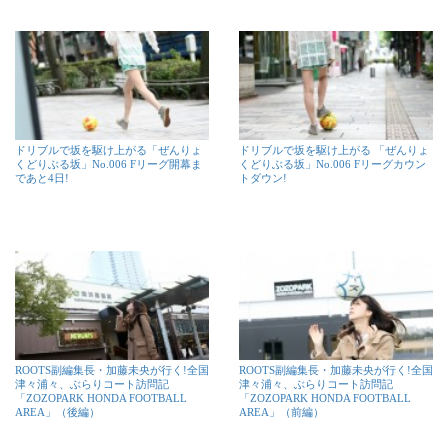
ドリブルで坂を駆け上がる「ぜんりょ
ドリブルで坂を駆け上がる 「ぜんりょ
くどりぶる坂」No.006 Fリーグ開幕ま
くどりぶる坂」No.006 Fリーグカウン
であと4日!
トダウン!
ROOTS副編集長・加藤未央が行く!全国
ROOTS副編集長・加藤未央が行く!全国
津々浦々、ぶらりコート訪問記
津々浦々、ぶらりコート訪問記
「ZOZOPARK HONDA FOOTBALL
「ZOZOPARK HONDA FOOTBALL
AREA」（後編）
AREA」（前編）