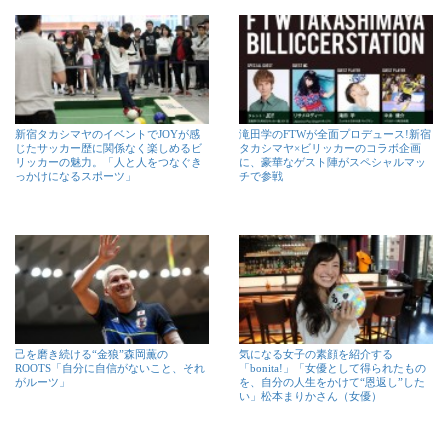
新宿タカシマヤのイベントでJOYが感
滝田学のFTWが全面プロデュース!新宿
じたサッカー歴に関係なく楽しめるビ
タカシマヤ×ビリッカーのコラボ企画
リッカーの魅力。「人と人をつなぐき
に、豪華なゲスト陣がスペシャルマッ
っかけになるスポーツ」
チで参戦
己を磨き続ける“金狼”森岡薫の
気になる女子の素顔を紹介する
ROOTS「自分に自信がないこと、それ
「bonita!」「女優として得られたもの
がルーツ」
を、自分の人生をかけて“恩返し”した
い」松本まりかさん（女優）