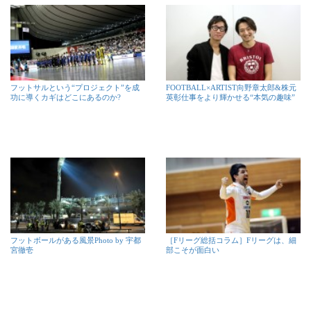
フットサルという“プロジェクト”を成
FOOTBALL×ARTIST向野章太郎&株元
功に導くカギはどこにあるのか?
英彰仕事をより輝かせる“本気の趣味”
フットボールがある風景Photo by 宇都
［Fリーグ総括コラム］Fリーグは、細
宮徹壱
部こそが面白い