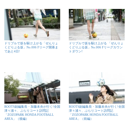
ドリブルで坂を駆け上がる「ぜんりょ
ドリブルで坂を駆け上がる 「ぜんりょ
くどりぶる坂」No.006 Fリーグ開幕ま
くどりぶる坂」No.006 Fリーグカウン
であと4日!
トダウン!
ROOTS副編集長・加藤未央が行く!全国
ROOTS副編集長・加藤未央が行く!全国
津々浦々、ぶらりコート訪問記
津々浦々、ぶらりコート訪問記
「ZOZOPARK HONDA FOOTBALL
「ZOZOPARK HONDA FOOTBALL
AREA」（後編）
AREA」（前編）