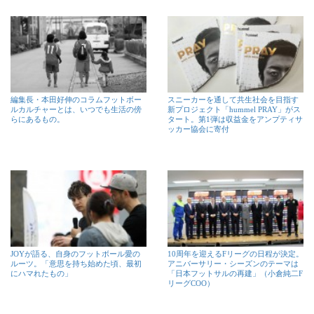
編集長・本田好伸のコラムフットボー
スニーカーを通して共生社会を目指す
ルカルチャーとは、いつでも生活の傍
新プロジェクト「hummel PRAY」がス
らにあるもの。
タート。第1弾は収益金をアンプティサ
ッカー協会に寄付
JOYが語る、自身のフットボール愛の
10周年を迎えるFリーグの日程が決定。
ルーツ。「意思を持ち始めた頃、最初
アニバーサリー・シーズンのテーマは
にハマれたもの」
「日本フットサルの再建」（小倉純二F
リーグCOO）