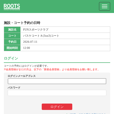
Toggle
navigat
施設・コート予約の日時
施設名
FUNスポーツクラブ
コート
バスケコートＡ(3on3)コート
予約日
2026-07-11
開始時刻
12:00
ログイン
コートの予約にはログインが必要です。
※会員登録がまだの方は、以下の「新規会員登録」より会員登録をお願い致します。
ログインメールアドレス
パスワード