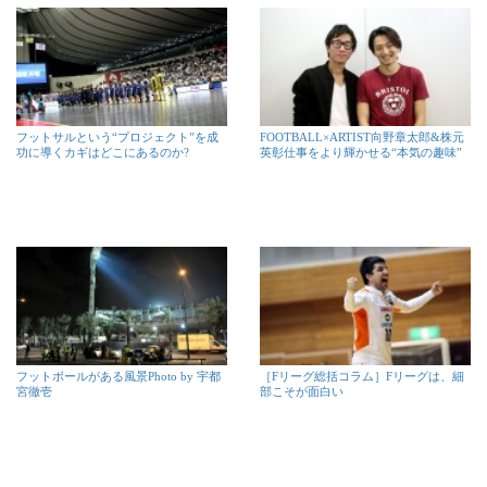
フットサルという“プロジェクト”を成
FOOTBALL×ARTIST向野章太郎&株元
功に導くカギはどこにあるのか?
英彰仕事をより輝かせる“本気の趣味”
フットボールがある風景Photo by 宇都
［Fリーグ総括コラム］Fリーグは、細
宮徹壱
部こそが面白い