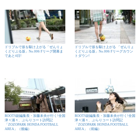
ドリブルで坂を駆け上がる「ぜんりょ
ドリブルで坂を駆け上がる 「ぜんりょ
くどりぶる坂」No.006 Fリーグ開幕ま
くどりぶる坂」No.006 Fリーグカウン
であと4日!
トダウン!
ROOTS副編集長・加藤未央が行く!全国
ROOTS副編集長・加藤未央が行く!全国
津々浦々、ぶらりコート訪問記
津々浦々、ぶらりコート訪問記
「ZOZOPARK HONDA FOOTBALL
「ZOZOPARK HONDA FOOTBALL
AREA」（後編）
AREA」（前編）