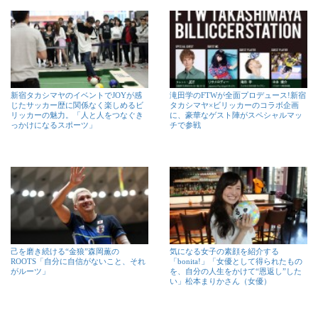
新宿タカシマヤのイベントでJOYが感
滝田学のFTWが全面プロデュース!新宿
じたサッカー歴に関係なく楽しめるビ
タカシマヤ×ビリッカーのコラボ企画
リッカーの魅力。「人と人をつなぐき
に、豪華なゲスト陣がスペシャルマッ
っかけになるスポーツ」
チで参戦
己を磨き続ける“金狼”森岡薫の
気になる女子の素顔を紹介する
ROOTS「自分に自信がないこと、それ
「bonita!」「女優として得られたもの
がルーツ」
を、自分の人生をかけて“恩返し”した
い」松本まりかさん（女優）