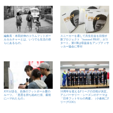
編集長・本田好伸のコラムフットボー
スニーカーを通して共生社会を目指す
ルカルチャーとは、いつでも生活の傍
新プロジェクト「hummel PRAY」がス
らにあるもの。
タート。第1弾は収益金をアンプティサ
ッカー協会に寄付
JOYが語る、自身のフットボール愛の
10周年を迎えるFリーグの日程が決定。
ルーツ。「意思を持ち始めた頃、最初
アニバーサリー・シーズンのテーマは
にハマれたもの」
「日本フットサルの再建」（小倉純二F
リーグCOO）