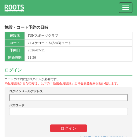
Toggle
navigat
施設・コート予約の日時
施設名
FUNスポーツクラブ
コート
バスケコートＡ(3on3)コート
予約日
2026-07-11
開始時刻
11:30
ログイン
コートの予約にはログインが必要です。
※会員登録がまだの方は、以下の「新規会員登録」より会員登録をお願い致します。
ログインメールアドレス
パスワード