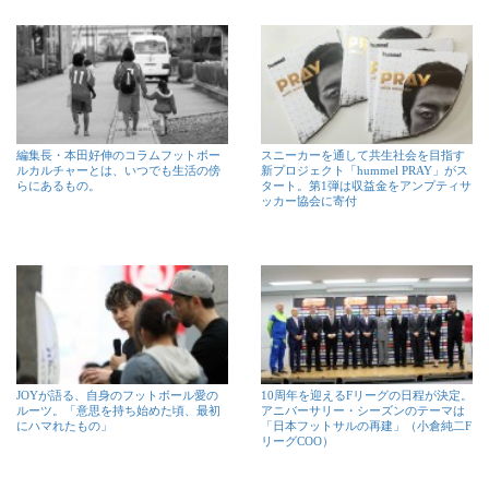
編集長・本田好伸のコラムフットボー
スニーカーを通して共生社会を目指す
ルカルチャーとは、いつでも生活の傍
新プロジェクト「hummel PRAY」がス
らにあるもの。
タート。第1弾は収益金をアンプティサ
ッカー協会に寄付
JOYが語る、自身のフットボール愛の
10周年を迎えるFリーグの日程が決定。
ルーツ。「意思を持ち始めた頃、最初
アニバーサリー・シーズンのテーマは
にハマれたもの」
「日本フットサルの再建」（小倉純二F
リーグCOO）