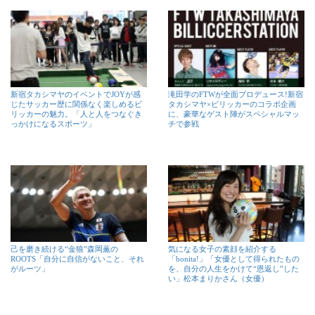
新宿タカシマヤのイベントでJOYが感
滝田学のFTWが全面プロデュース!新宿
じたサッカー歴に関係なく楽しめるビ
タカシマヤ×ビリッカーのコラボ企画
リッカーの魅力。「人と人をつなぐき
に、豪華なゲスト陣がスペシャルマッ
っかけになるスポーツ」
チで参戦
己を磨き続ける“金狼”森岡薫の
気になる女子の素顔を紹介する
ROOTS「自分に自信がないこと、それ
「bonita!」「女優として得られたもの
がルーツ」
を、自分の人生をかけて“恩返し”した
い」松本まりかさん（女優）