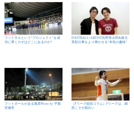
フットサルという“プロジェクト”を成
FOOTBALL×ARTIST向野章太郎&株元
功に導くカギはどこにあるのか?
英彰仕事をより輝かせる“本気の趣味”
フットボールがある風景Photo by 宇都
［Fリーグ総括コラム］Fリーグは、細
宮徹壱
部こそが面白い