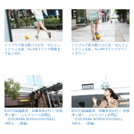
ドリブルで坂を駆け上がる「ぜんりょ
ドリブルで坂を駆け上がる 「ぜんりょ
くどりぶる坂」No.006 Fリーグ開幕ま
くどりぶる坂」No.006 Fリーグカウン
であと4日!
トダウン!
ROOTS副編集長・加藤未央が行く!全国
ROOTS副編集長・加藤未央が行く!全国
津々浦々、ぶらりコート訪問記
津々浦々、ぶらりコート訪問記
「ZOZOPARK HONDA FOOTBALL
「ZOZOPARK HONDA FOOTBALL
AREA」（後編）
AREA」（前編）