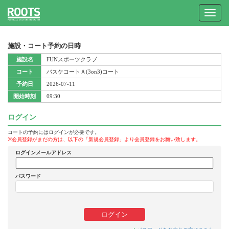
Toggle
navigat
施設・コート予約の日時
施設名
FUNスポーツクラブ
コート
バスケコートＡ(3on3)コート
予約日
2026-07-11
開始時刻
09:30
ログイン
コートの予約にはログインが必要です。
※会員登録がまだの方は、以下の「新規会員登録」より会員登録をお願い致します。
ログインメールアドレス
パスワード