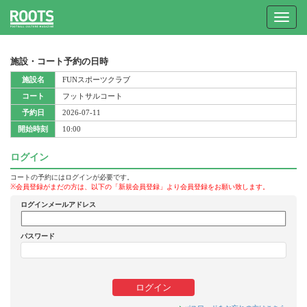
Toggle
navigat
施設・コート予約の日時
施設名
FUNスポーツクラブ
コート
フットサルコート
予約日
2026-07-11
開始時刻
10:00
ログイン
コートの予約にはログインが必要です。
※会員登録がまだの方は、以下の「新規会員登録」より会員登録をお願い致します。
ログインメールアドレス
パスワード