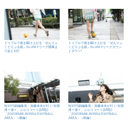
ドリブルで坂を駆け上がる「ぜんりょ
ドリブルで坂を駆け上がる 「ぜんりょ
くどりぶる坂」No.006 Fリーグ開幕ま
くどりぶる坂」No.006 Fリーグカウン
であと4日!
トダウン!
ROOTS副編集長・加藤未央が行く!全国
ROOTS副編集長・加藤未央が行く!全国
津々浦々、ぶらりコート訪問記
津々浦々、ぶらりコート訪問記
「ZOZOPARK HONDA FOOTBALL
「ZOZOPARK HONDA FOOTBALL
AREA」（後編）
AREA」（前編）