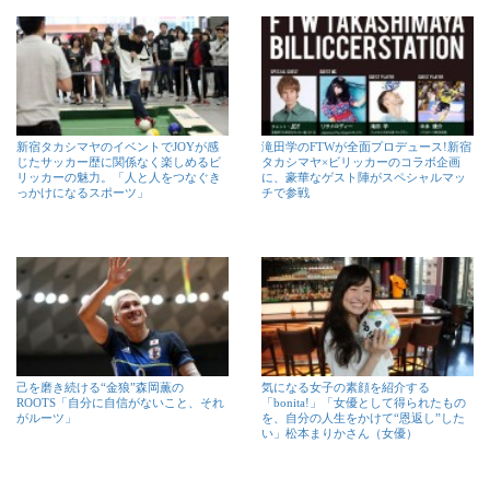
新宿タカシマヤのイベントでJOYが感
滝田学のFTWが全面プロデュース!新宿
じたサッカー歴に関係なく楽しめるビ
タカシマヤ×ビリッカーのコラボ企画
リッカーの魅力。「人と人をつなぐき
に、豪華なゲスト陣がスペシャルマッ
っかけになるスポーツ」
チで参戦
己を磨き続ける“金狼”森岡薫の
気になる女子の素顔を紹介する
ROOTS「自分に自信がないこと、それ
「bonita!」「女優として得られたもの
がルーツ」
を、自分の人生をかけて“恩返し”した
い」松本まりかさん（女優）