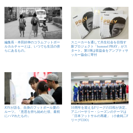
編集長・本田好伸のコラムフットボー
スニーカーを通して共生社会を目指す
ルカルチャーとは、いつでも生活の傍
新プロジェクト「hummel PRAY」がス
らにあるもの。
タート。第1弾は収益金をアンプティサ
ッカー協会に寄付
JOYが語る、自身のフットボール愛の
10周年を迎えるFリーグの日程が決定。
ルーツ。「意思を持ち始めた頃、最初
アニバーサリー・シーズンのテーマは
にハマれたもの」
「日本フットサルの再建」（小倉純二F
リーグCOO）