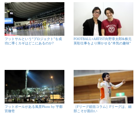
フットサルという“プロジェクト”を成
FOOTBALL×ARTIST向野章太郎&株元
功に導くカギはどこにあるのか?
英彰仕事をより輝かせる“本気の趣味”
フットボールがある風景Photo by 宇都
［Fリーグ総括コラム］Fリーグは、細
宮徹壱
部こそが面白い