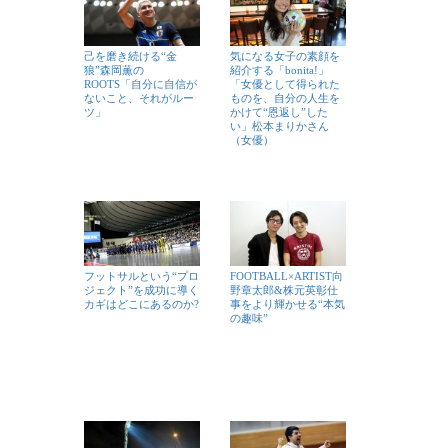
己を磨き続ける“金
気になる女子の素顔を
狼”森岡薫の
紹介する「bonita!」
ROOTS「自分に自信が
「女優として得られた
ないこと、それがルー
ものを、自分の人生を
ツ」
かけて“恩返し”した
い」松本まりかさん
（女優）
フットサルという“プロ
FOOTBALL×ARTIST向
ジェクト”を成功に導く
野章太郎&株元英彰仕
カギはどこにあるのか?
事をより輝かせる“本気
の趣味”