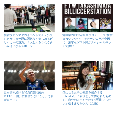
新宿タカシマヤのイベントでJOYが感
滝田学のFTWが全面プロデュース!新宿
じたサッカー歴に関係なく楽しめるビ
タカシマヤ×ビリッカーのコラボ企画
リッカーの魅力。「人と人をつなぐき
に、豪華なゲスト陣がスペシャルマッ
っかけになるスポーツ」
チで参戦
己を磨き続ける“金狼”森岡薫の
気になる女子の素顔を紹介する
ROOTS「自分に自信がないこと、それ
「bonita!」「女優として得られたもの
がルーツ」
を、自分の人生をかけて“恩返し”した
い」松本まりかさん（女優）