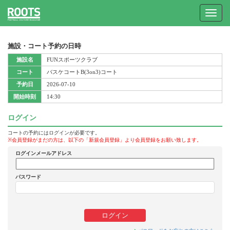
Toggle
navigat
施設・コート予約の日時
施設名
FUNスポーツクラブ
コート
バスケコートB(3on3)コート
予約日
2026-07-10
開始時刻
14:30
ログイン
コートの予約にはログインが必要です。
※会員登録がまだの方は、以下の「新規会員登録」より会員登録をお願い致します。
ログインメールアドレス
パスワード