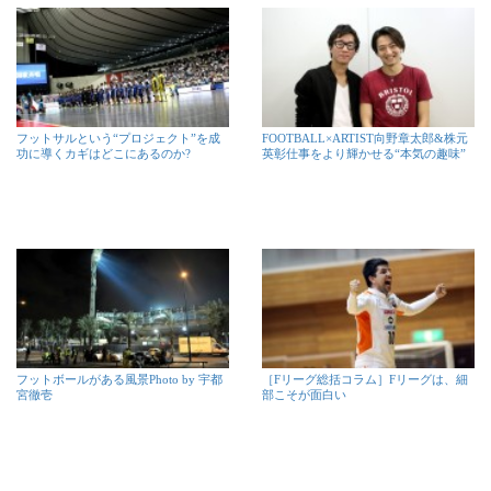
フットサルという“プロジェクト”を成
FOOTBALL×ARTIST向野章太郎&株元
功に導くカギはどこにあるのか?
英彰仕事をより輝かせる“本気の趣味”
フットボールがある風景Photo by 宇都
［Fリーグ総括コラム］Fリーグは、細
宮徹壱
部こそが面白い