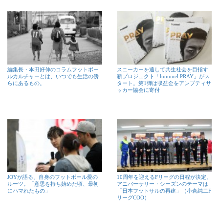
編集長・本田好伸のコラムフットボー
スニーカーを通して共生社会を目指す
ルカルチャーとは、いつでも生活の傍
新プロジェクト「hummel PRAY」がス
らにあるもの。
タート。第1弾は収益金をアンプティサ
ッカー協会に寄付
JOYが語る、自身のフットボール愛の
10周年を迎えるFリーグの日程が決定。
ルーツ。「意思を持ち始めた頃、最初
アニバーサリー・シーズンのテーマは
にハマれたもの」
「日本フットサルの再建」（小倉純二F
リーグCOO）