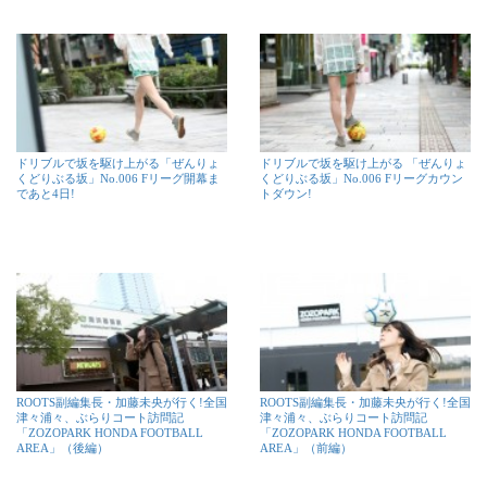
ドリブルで坂を駆け上がる「ぜんりょ
ドリブルで坂を駆け上がる 「ぜんりょ
くどりぶる坂」No.006 Fリーグ開幕ま
くどりぶる坂」No.006 Fリーグカウン
であと4日!
トダウン!
ROOTS副編集長・加藤未央が行く!全国
ROOTS副編集長・加藤未央が行く!全国
津々浦々、ぶらりコート訪問記
津々浦々、ぶらりコート訪問記
「ZOZOPARK HONDA FOOTBALL
「ZOZOPARK HONDA FOOTBALL
AREA」（後編）
AREA」（前編）