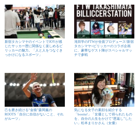
新宿タカシマヤのイベントでJOYが感
滝田学のFTWが全面プロデュース!新宿
じたサッカー歴に関係なく楽しめるビ
タカシマヤ×ビリッカーのコラボ企画
リッカーの魅力。「人と人をつなぐき
に、豪華なゲスト陣がスペシャルマッ
っかけになるスポーツ」
チで参戦
己を磨き続ける“金狼”森岡薫の
気になる女子の素顔を紹介する
ROOTS「自分に自信がないこと、それ
「bonita!」「女優として得られたもの
がルーツ」
を、自分の人生をかけて“恩返し”した
い」松本まりかさん（女優）