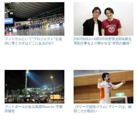
フットサルという“プロジェクト”を成
FOOTBALL×ARTIST向野章太郎&株元
功に導くカギはどこにあるのか?
英彰仕事をより輝かせる“本気の趣味”
フットボールがある風景Photo by 宇都
［Fリーグ総括コラム］Fリーグは、細
宮徹壱
部こそが面白い