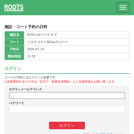
Toggle
navigat
施設・コート予約の日時
施設名
FUNスポーツクラブ
コート
バスケコートB(3on3)コート
予約日
2026-07-10
開始時刻
11:30
ログイン
コートの予約にはログインが必要です。
※会員登録がまだの方は、以下の「新規会員登録」より会員登録をお願い致します。
ログインメールアドレス
パスワード