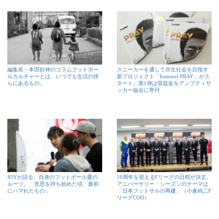
編集長・本田好伸のコラムフットボー
スニーカーを通して共生社会を目指す
ルカルチャーとは、いつでも生活の傍
新プロジェクト「hummel PRAY」がス
らにあるもの。
タート。第1弾は収益金をアンプティサ
ッカー協会に寄付
JOYが語る、自身のフットボール愛の
10周年を迎えるFリーグの日程が決定。
ルーツ。「意思を持ち始めた頃、最初
アニバーサリー・シーズンのテーマは
にハマれたもの」
「日本フットサルの再建」（小倉純二F
リーグCOO）