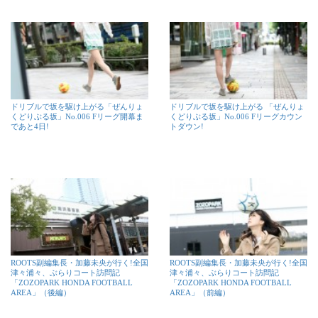
ドリブルで坂を駆け上がる「ぜんりょ
ドリブルで坂を駆け上がる 「ぜんりょ
くどりぶる坂」No.006 Fリーグ開幕ま
くどりぶる坂」No.006 Fリーグカウン
であと4日!
トダウン!
ROOTS副編集長・加藤未央が行く!全国
ROOTS副編集長・加藤未央が行く!全国
津々浦々、ぶらりコート訪問記
津々浦々、ぶらりコート訪問記
「ZOZOPARK HONDA FOOTBALL
「ZOZOPARK HONDA FOOTBALL
AREA」（後編）
AREA」（前編）