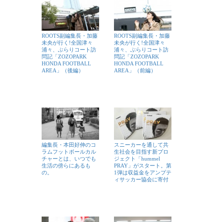
ROOTS副編集長・加藤
ROOTS副編集長・加藤
未央が行く!全国津々
未央が行く!全国津々
浦々、ぶらりコート訪
浦々、ぶらりコート訪
問記「ZOZOPARK
問記「ZOZOPARK
HONDA FOOTBALL
HONDA FOOTBALL
AREA」（後編）
AREA」（前編）
編集長・本田好伸のコ
スニーカーを通して共
ラムフットボールカル
生社会を目指す新プロ
チャーとは、いつでも
ジェクト「hummel
生活の傍らにあるも
PRAY」がスタート。第
の。
1弾は収益金をアンプテ
ィサッカー協会に寄付