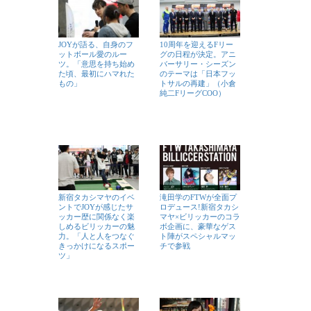
JOYが語る、自身のフ
10周年を迎えるFリー
ットボール愛のルー
グの日程が決定。アニ
ツ。「意思を持ち始め
バーサリー・シーズン
た頃、最初にハマれた
のテーマは「日本フッ
もの」
トサルの再建」（小倉
純二FリーグCOO）
新宿タカシマヤのイベ
滝田学のFTWが全面プ
ントでJOYが感じたサ
ロデュース!新宿タカシ
ッカー歴に関係なく楽
マヤ×ビリッカーのコラ
しめるビリッカーの魅
ボ企画に、豪華なゲス
力。「人と人をつなぐ
ト陣がスペシャルマッ
きっかけになるスポー
チで参戦
ツ」