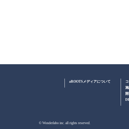
aROOTSメディアについて
コ
施
開
D
© Wonderlabo inc. all rights reserved.