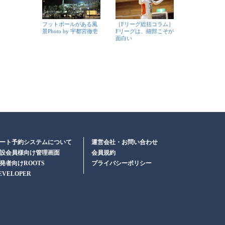
フットボールがある風
［Fリーグ総括コラム］
景Photo by 宇都宮徹壱
Fリーグは、細部こそが
面白い
ート予約システムについて
運営会社・お問い合わせ
設会員様向け管理画面
会員規約
発者向けROOTS
プライバシーポリシー
EVELOPER