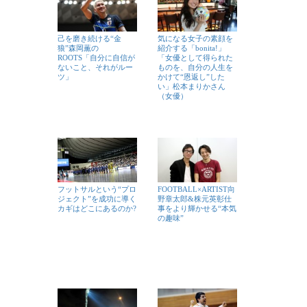
己を磨き続ける“金
気になる女子の素顔を
狼”森岡薫の
紹介する「bonita!」
ROOTS「自分に自信が
「女優として得られた
ないこと、それがルー
ものを、自分の人生を
ツ」
かけて“恩返し”した
い」松本まりかさん
（女優）
フットサルという“プロ
FOOTBALL×ARTIST向
ジェクト”を成功に導く
野章太郎&株元英彰仕
カギはどこにあるのか?
事をより輝かせる“本気
の趣味”