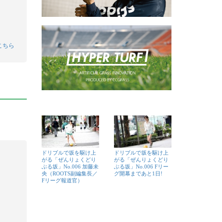
こちら
ドリブルで坂を駆け上
ドリブルで坂を駆け上
がる「ぜんりょくどり
がる「ぜんりょくどり
ぶる坂」No.006 加藤未
ぶる坂」No.006 Fリー
央（ROOTS副編集長／
グ開幕まであと1日!
Fリーグ報道官）