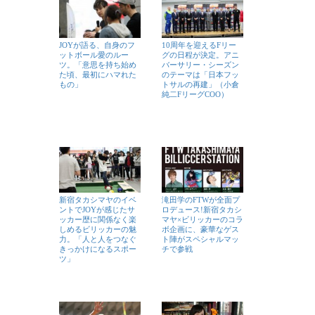
JOYが語る、自身のフ
10周年を迎えるFリー
ットボール愛のルー
グの日程が決定。アニ
ツ。「意思を持ち始め
バーサリー・シーズン
た頃、最初にハマれた
のテーマは「日本フッ
もの」
トサルの再建」（小倉
純二FリーグCOO）
新宿タカシマヤのイベ
滝田学のFTWが全面プ
ントでJOYが感じたサ
ロデュース!新宿タカシ
ッカー歴に関係なく楽
マヤ×ビリッカーのコラ
しめるビリッカーの魅
ボ企画に、豪華なゲス
力。「人と人をつなぐ
ト陣がスペシャルマッ
きっかけになるスポー
チで参戦
ツ」