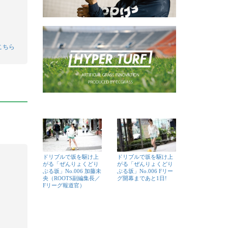
こちら
ドリブルで坂を駆け上
ドリブルで坂を駆け上
がる「ぜんりょくどり
がる「ぜんりょくどり
ぶる坂」No.006 加藤未
ぶる坂」No.006 Fリー
央（ROOTS副編集長／
グ開幕まであと1日!
Fリーグ報道官）