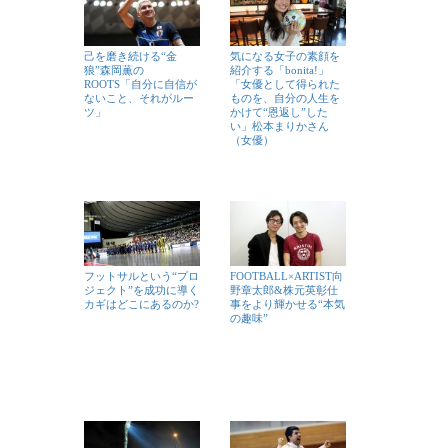
己を磨き続ける“金
気になる女子の素顔を
狼”森岡薫の
紹介する「bonita!」
ROOTS「自分に自信が
「女優として得られた
ないこと、それがルー
ものを、自分の人生を
ツ」
かけて“恩返し”した
い」松本まりかさん
（女優）
フットサルという“プロ
FOOTBALL×ARTIST向
ジェクト”を成功に導く
野章太郎&株元英彰仕
カギはどこにあるのか?
事をより輝かせる“本気
の趣味”