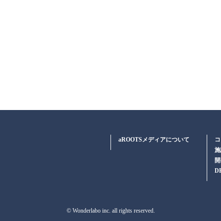
aROOTSメディアについて
コ
施
開
D
© Wonderlabo inc. all rights reserved.