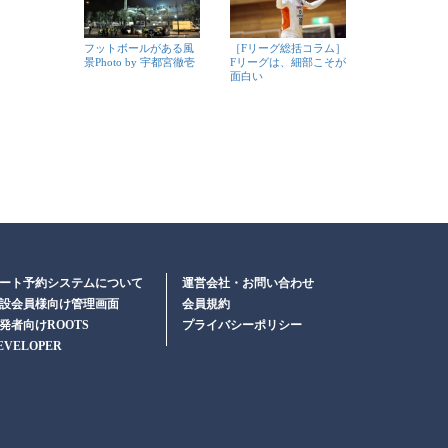
フットボールがある風
［Fリーグ総括コラム］
景Photo by 宇都宮徹壱
Fリーグは、細部こそが
面白い
ート予約システムについて
運営会社・お問い合わせ
設会員様向け管理画面
会員規約
発者向けROOTS
プライバシーポリシー
EVELOPER