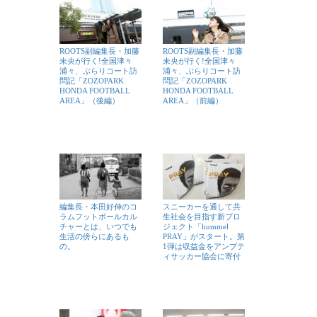
ROOTS副編集長・加藤
ROOTS副編集長・加藤
未央が行く!全国津々
未央が行く!全国津々
浦々、ぶらりコート訪
浦々、ぶらりコート訪
問記「ZOZOPARK
問記「ZOZOPARK
HONDA FOOTBALL
HONDA FOOTBALL
AREA」（後編）
AREA」（前編）
編集長・本田好伸のコ
スニーカーを通して共
ラムフットボールカル
生社会を目指す新プロ
チャーとは、いつでも
ジェクト「hummel
生活の傍らにあるも
PRAY」がスタート。第
の。
1弾は収益金をアンプテ
ィサッカー協会に寄付