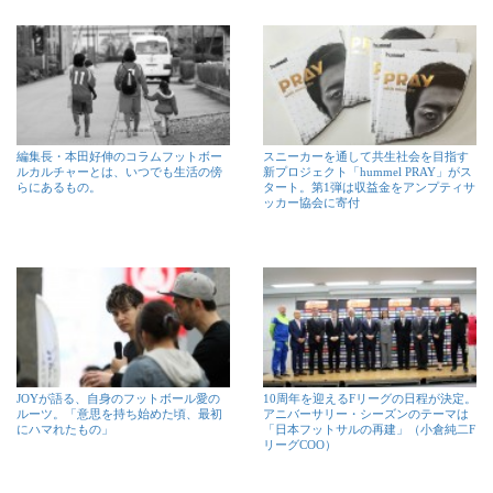
編集長・本田好伸のコラムフットボー
スニーカーを通して共生社会を目指す
ルカルチャーとは、いつでも生活の傍
新プロジェクト「hummel PRAY」がス
らにあるもの。
タート。第1弾は収益金をアンプティサ
ッカー協会に寄付
JOYが語る、自身のフットボール愛の
10周年を迎えるFリーグの日程が決定。
ルーツ。「意思を持ち始めた頃、最初
アニバーサリー・シーズンのテーマは
にハマれたもの」
「日本フットサルの再建」（小倉純二F
リーグCOO）