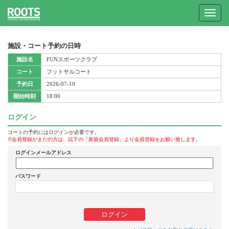
Toggle
navigat
施設・コート予約の日時
施設名
FUNスポーツクラブ
コート
フットサルコート
予約日
2026-07-10
開始時刻
18:00
ログイン
コートの予約にはログインが必要です。
※会員登録がまだの方は、以下の「新規会員登録」より会員登録をお願い致します。
ログインメールアドレス
パスワード