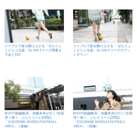
ドリブルで坂を駆け上がる「ぜんりょ
ドリブルで坂を駆け上がる 「ぜんりょ
くどりぶる坂」No.006 Fリーグ開幕ま
くどりぶる坂」No.006 Fリーグカウン
であと4日!
トダウン!
ROOTS副編集長・加藤未央が行く!全国
ROOTS副編集長・加藤未央が行く!全国
津々浦々、ぶらりコート訪問記
津々浦々、ぶらりコート訪問記
「ZOZOPARK HONDA FOOTBALL
「ZOZOPARK HONDA FOOTBALL
AREA」（後編）
AREA」（前編）