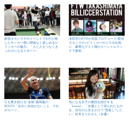
新宿タカシマヤのイベントでJOYが感
滝田学のFTWが全面プロデュース!新宿
じたサッカー歴に関係なく楽しめるビ
タカシマヤ×ビリッカーのコラボ企画
リッカーの魅力。「人と人をつなぐき
に、豪華なゲスト陣がスペシャルマッ
っかけになるスポーツ」
チで参戦
己を磨き続ける“金狼”森岡薫の
気になる女子の素顔を紹介する
ROOTS「自分に自信がないこと、それ
「bonita!」「女優として得られたもの
がルーツ」
を、自分の人生をかけて“恩返し”した
い」松本まりかさん（女優）