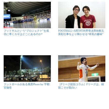
フットサルという“プロジェクト”を成
FOOTBALL×ARTIST向野章太郎&株元
功に導くカギはどこにあるのか?
英彰仕事をより輝かせる“本気の趣味”
フットボールがある風景Photo by 宇都
［Fリーグ総括コラム］Fリーグは、細
宮徹壱
部こそが面白い