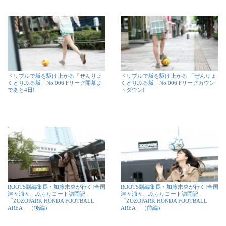
ドリブルで坂を駆け上がる「ぜんりょ
ドリブルで坂を駆け上がる 「ぜんりょ
くどりぶる坂」No.006 Fリーグ開幕ま
くどりぶる坂」No.006 Fリーグカウン
であと4日!
トダウン!
ROOTS副編集長・加藤未央が行く!全国
ROOTS副編集長・加藤未央が行く!全国
津々浦々、ぶらりコート訪問記
津々浦々、ぶらりコート訪問記
「ZOZOPARK HONDA FOOTBALL
「ZOZOPARK HONDA FOOTBALL
AREA」（後編）
AREA」（前編）