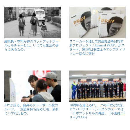
編集長・本田好伸のコラムフットボー
スニーカーを通して共生社会を目指す
ルカルチャーとは、いつでも生活の傍
新プロジェクト「hummel PRAY」がス
らにあるもの。
タート。第1弾は収益金をアンプティサ
ッカー協会に寄付
JOYが語る、自身のフットボール愛の
10周年を迎えるFリーグの日程が決定。
ルーツ。「意思を持ち始めた頃、最初
アニバーサリー・シーズンのテーマは
にハマれたもの」
「日本フットサルの再建」（小倉純二F
リーグCOO）