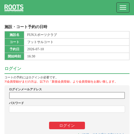
Toggle
navigat
施設・コート予約の日時
施設名
FUNスポーツクラブ
コート
フットサルコート
予約日
2026-07-10
開始時刻
16:30
ログイン
コートの予約にはログインが必要です。
※会員登録がまだの方は、以下の「新規会員登録」より会員登録をお願い致します。
ログインメールアドレス
パスワード