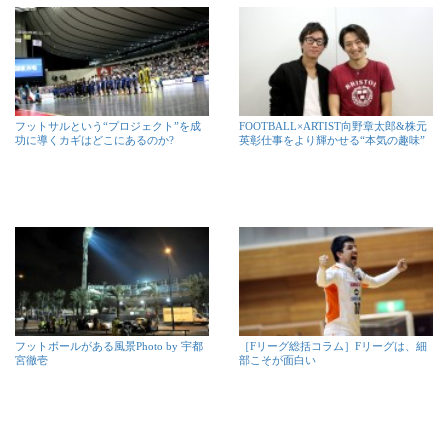
フットサルという“プロジェクト”を成
FOOTBALL×ARTIST向野章太郎&株元
功に導くカギはどこにあるのか?
英彰仕事をより輝かせる“本気の趣味”
フットボールがある風景Photo by 宇都
［Fリーグ総括コラム］Fリーグは、細
宮徹壱
部こそが面白い