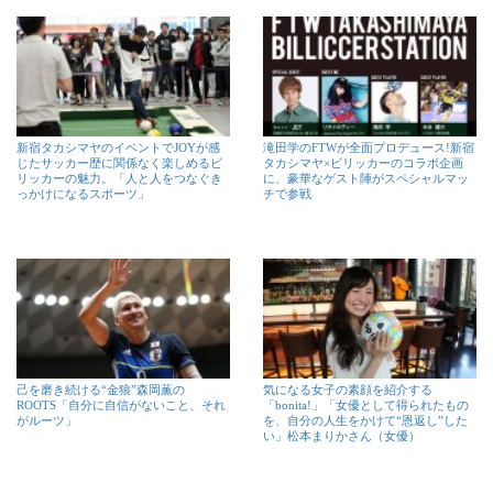
新宿タカシマヤのイベントでJOYが感
滝田学のFTWが全面プロデュース!新宿
じたサッカー歴に関係なく楽しめるビ
タカシマヤ×ビリッカーのコラボ企画
リッカーの魅力。「人と人をつなぐき
に、豪華なゲスト陣がスペシャルマッ
っかけになるスポーツ」
チで参戦
己を磨き続ける“金狼”森岡薫の
気になる女子の素顔を紹介する
ROOTS「自分に自信がないこと、それ
「bonita!」「女優として得られたもの
がルーツ」
を、自分の人生をかけて“恩返し”した
い」松本まりかさん（女優）