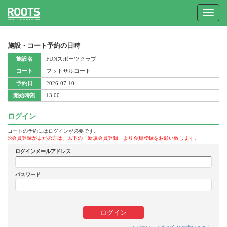
Toggle
navigat
施設・コート予約の日時
施設名
FUNスポーツクラブ
コート
フットサルコート
予約日
2026-07-10
開始時刻
13:00
ログイン
コートの予約にはログインが必要です。
※会員登録がまだの方は、以下の「新規会員登録」より会員登録をお願い致します。
ログインメールアドレス
パスワード