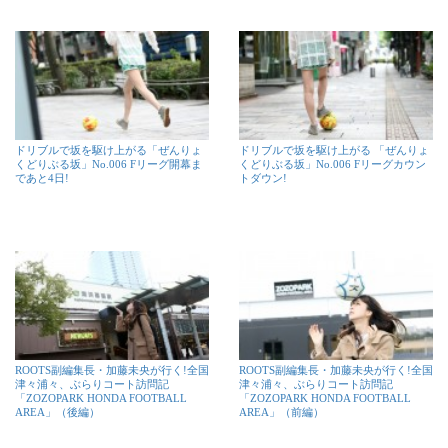
ドリブルで坂を駆け上がる「ぜんりょ
ドリブルで坂を駆け上がる 「ぜんりょ
くどりぶる坂」No.006 Fリーグ開幕ま
くどりぶる坂」No.006 Fリーグカウン
であと4日!
トダウン!
ROOTS副編集長・加藤未央が行く!全国
ROOTS副編集長・加藤未央が行く!全国
津々浦々、ぶらりコート訪問記
津々浦々、ぶらりコート訪問記
「ZOZOPARK HONDA FOOTBALL
「ZOZOPARK HONDA FOOTBALL
AREA」（後編）
AREA」（前編）