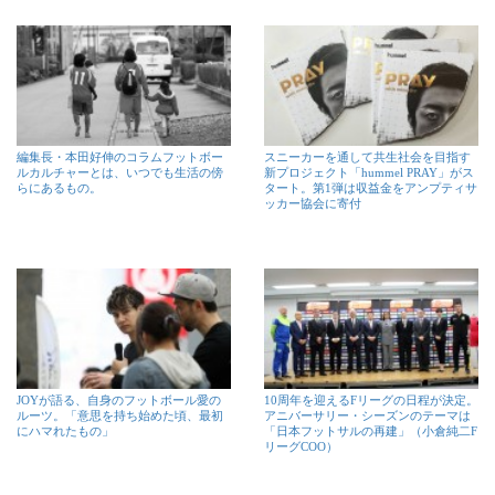
編集長・本田好伸のコラムフットボー
スニーカーを通して共生社会を目指す
ルカルチャーとは、いつでも生活の傍
新プロジェクト「hummel PRAY」がス
らにあるもの。
タート。第1弾は収益金をアンプティサ
ッカー協会に寄付
JOYが語る、自身のフットボール愛の
10周年を迎えるFリーグの日程が決定。
ルーツ。「意思を持ち始めた頃、最初
アニバーサリー・シーズンのテーマは
にハマれたもの」
「日本フットサルの再建」（小倉純二F
リーグCOO）