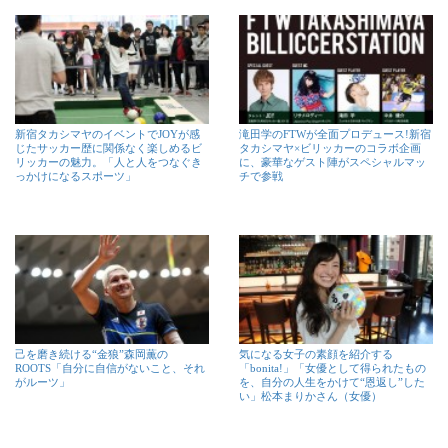
新宿タカシマヤのイベントでJOYが感
滝田学のFTWが全面プロデュース!新宿
じたサッカー歴に関係なく楽しめるビ
タカシマヤ×ビリッカーのコラボ企画
リッカーの魅力。「人と人をつなぐき
に、豪華なゲスト陣がスペシャルマッ
っかけになるスポーツ」
チで参戦
己を磨き続ける“金狼”森岡薫の
気になる女子の素顔を紹介する
ROOTS「自分に自信がないこと、それ
「bonita!」「女優として得られたもの
がルーツ」
を、自分の人生をかけて“恩返し”した
い」松本まりかさん（女優）