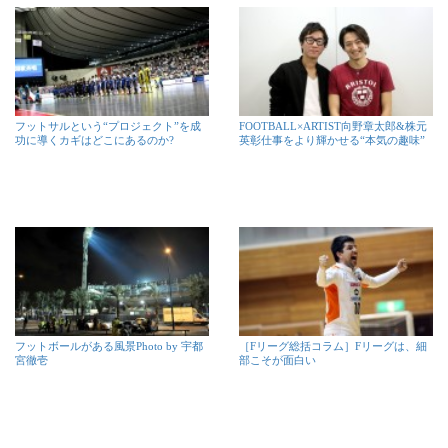
フットサルという“プロジェクト”を成
FOOTBALL×ARTIST向野章太郎&株元
功に導くカギはどこにあるのか?
英彰仕事をより輝かせる“本気の趣味”
フットボールがある風景Photo by 宇都
［Fリーグ総括コラム］Fリーグは、細
宮徹壱
部こそが面白い