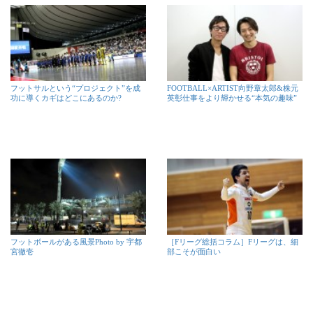
フットサルという“プロジェクト”を成
FOOTBALL×ARTIST向野章太郎&株元
功に導くカギはどこにあるのか?
英彰仕事をより輝かせる“本気の趣味”
フットボールがある風景Photo by 宇都
［Fリーグ総括コラム］Fリーグは、細
宮徹壱
部こそが面白い