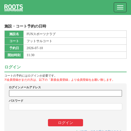
Toggle
navigat
施設・コート予約の日時
施設名
FUNスポーツクラブ
コート
フットサルコート
予約日
2026-07-10
開始時刻
11:30
ログイン
コートの予約にはログインが必要です。
※会員登録がまだの方は、以下の「新規会員登録」より会員登録をお願い致します。
ログインメールアドレス
パスワード