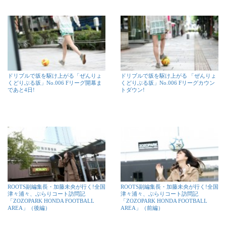
ドリブルで坂を駆け上がる「ぜんりょ
ドリブルで坂を駆け上がる 「ぜんりょ
くどりぶる坂」No.006 Fリーグ開幕ま
くどりぶる坂」No.006 Fリーグカウン
であと4日!
トダウン!
ROOTS副編集長・加藤未央が行く!全国
ROOTS副編集長・加藤未央が行く!全国
津々浦々、ぶらりコート訪問記
津々浦々、ぶらりコート訪問記
「ZOZOPARK HONDA FOOTBALL
「ZOZOPARK HONDA FOOTBALL
AREA」（後編）
AREA」（前編）