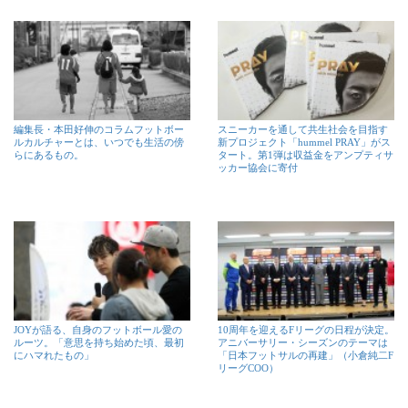
編集長・本田好伸のコラムフットボー
スニーカーを通して共生社会を目指す
ルカルチャーとは、いつでも生活の傍
新プロジェクト「hummel PRAY」がス
らにあるもの。
タート。第1弾は収益金をアンプティサ
ッカー協会に寄付
JOYが語る、自身のフットボール愛の
10周年を迎えるFリーグの日程が決定。
ルーツ。「意思を持ち始めた頃、最初
アニバーサリー・シーズンのテーマは
にハマれたもの」
「日本フットサルの再建」（小倉純二F
リーグCOO）