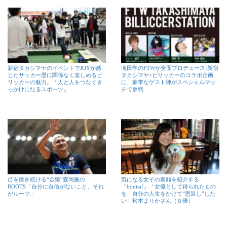
新宿タカシマヤのイベントでJOYが感
滝田学のFTWが全面プロデュース!新宿
じたサッカー歴に関係なく楽しめるビ
タカシマヤ×ビリッカーのコラボ企画
リッカーの魅力。「人と人をつなぐき
に、豪華なゲスト陣がスペシャルマッ
っかけになるスポーツ」
チで参戦
己を磨き続ける“金狼”森岡薫の
気になる女子の素顔を紹介する
ROOTS「自分に自信がないこと、それ
「bonita!」「女優として得られたもの
がルーツ」
を、自分の人生をかけて“恩返し”した
い」松本まりかさん（女優）