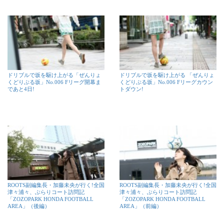
ドリブルで坂を駆け上がる「ぜんりょ
ドリブルで坂を駆け上がる 「ぜんりょ
くどりぶる坂」No.006 Fリーグ開幕ま
くどりぶる坂」No.006 Fリーグカウン
であと4日!
トダウン!
ROOTS副編集長・加藤未央が行く!全国
ROOTS副編集長・加藤未央が行く!全国
津々浦々、ぶらりコート訪問記
津々浦々、ぶらりコート訪問記
「ZOZOPARK HONDA FOOTBALL
「ZOZOPARK HONDA FOOTBALL
AREA」（後編）
AREA」（前編）