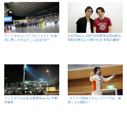
フットサルという“プロジェクト”を成
FOOTBALL×ARTIST向野章太郎&株元
功に導くカギはどこにあるのか?
英彰仕事をより輝かせる“本気の趣味”
フットボールがある風景Photo by 宇都
［Fリーグ総括コラム］Fリーグは、細
宮徹壱
部こそが面白い