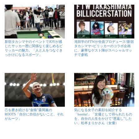
新宿タカシマヤのイベントでJOYが感
滝田学のFTWが全面プロデュース!新宿
じたサッカー歴に関係なく楽しめるビ
タカシマヤ×ビリッカーのコラボ企画
リッカーの魅力。「人と人をつなぐき
に、豪華なゲスト陣がスペシャルマッ
っかけになるスポーツ」
チで参戦
己を磨き続ける“金狼”森岡薫の
気になる女子の素顔を紹介する
ROOTS「自分に自信がないこと、それ
「bonita!」「女優として得られたもの
がルーツ」
を、自分の人生をかけて“恩返し”した
い」松本まりかさん（女優）