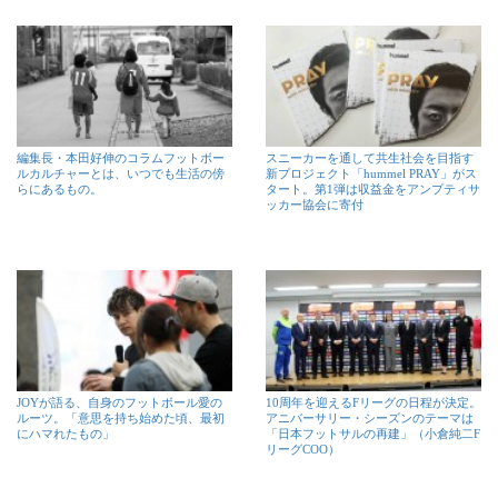
編集長・本田好伸のコラムフットボー
スニーカーを通して共生社会を目指す
ルカルチャーとは、いつでも生活の傍
新プロジェクト「hummel PRAY」がス
らにあるもの。
タート。第1弾は収益金をアンプティサ
ッカー協会に寄付
JOYが語る、自身のフットボール愛の
10周年を迎えるFリーグの日程が決定。
ルーツ。「意思を持ち始めた頃、最初
アニバーサリー・シーズンのテーマは
にハマれたもの」
「日本フットサルの再建」（小倉純二F
リーグCOO）