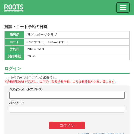
Toggle
navigat
施設・コート予約の日時
施設名
FUNスポーツクラブ
コート
バスケコートＡ(3on3)コート
予約日
2026-07-09
開始時刻
20:00
ログイン
コートの予約にはログインが必要です。
※会員登録がまだの方は、以下の「新規会員登録」より会員登録をお願い致します。
ログインメールアドレス
パスワード