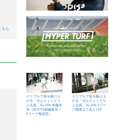
こちら
ドリブルで坂を駆け上
ドリブルで坂を駆け上
がる「ぜんりょくどり
がる「ぜんりょくどり
ぶる坂」No.006 加藤未
ぶる坂」No.006 Fリー
央（ROOTS副編集長／
グ開幕まであと1日!
Fリーグ報道官）