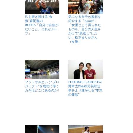
己を磨き続ける“金
気になる女子の素顔を
狼”森岡薫の
紹介する「bonita!」
ROOTS「自分に自信が
「女優として得られた
ないこと、それがルー
ものを、自分の人生を
ツ」
かけて“恩返し”した
い」松本まりかさん
（女優）
フットサルという“プロ
FOOTBALL×ARTIST向
ジェクト”を成功に導く
野章太郎&株元英彰仕
カギはどこにあるのか?
事をより輝かせる“本気
の趣味”