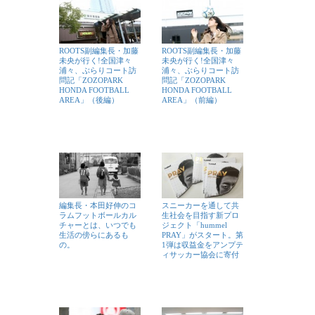
ROOTS副編集長・加藤
ROOTS副編集長・加藤
未央が行く!全国津々
未央が行く!全国津々
浦々、ぶらりコート訪
浦々、ぶらりコート訪
問記「ZOZOPARK
問記「ZOZOPARK
HONDA FOOTBALL
HONDA FOOTBALL
AREA」（後編）
AREA」（前編）
編集長・本田好伸のコ
スニーカーを通して共
ラムフットボールカル
生社会を目指す新プロ
チャーとは、いつでも
ジェクト「hummel
生活の傍らにあるも
PRAY」がスタート。第
の。
1弾は収益金をアンプテ
ィサッカー協会に寄付