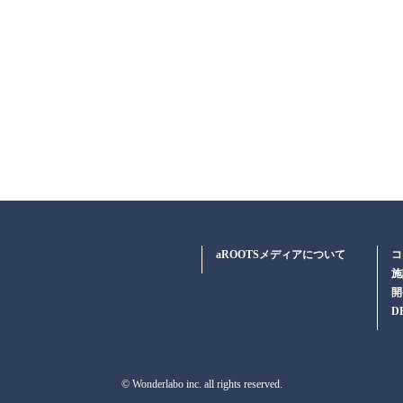
aROOTSメディアについて
コ
施
開
D
© Wonderlabo inc. all rights reserved.