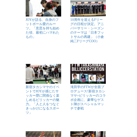
JOYが語る、自身のフ
10周年を迎えるFリー
ットボール愛のルー
グの日程が決定。アニ
ツ。「意思を持ち始め
バーサリー・シーズン
た頃、最初にハマれた
のテーマは「日本フッ
もの」
トサルの再建」（小倉
純二FリーグCOO）
新宿タカシマヤのイベ
滝田学のFTWが全面プ
ントでJOYが感じたサ
ロデュース!新宿タカシ
ッカー歴に関係なく楽
マヤ×ビリッカーのコラ
しめるビリッカーの魅
ボ企画に、豪華なゲス
力。「人と人をつなぐ
ト陣がスペシャルマッ
きっかけになるスポー
チで参戦
ツ」