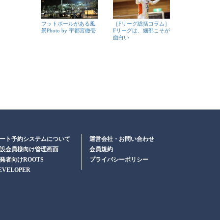
フットボールがある風
［Fリーグ総括コラム］
景Photo by 宇都宮徹壱
Fリーグは、細部こそが
面白い
ート予約システムについて
運営会社・お問い合わせ
設会員様向け管理画面
会員規約
発者向けROOTS
プライバシーポリシー
EVELOPER