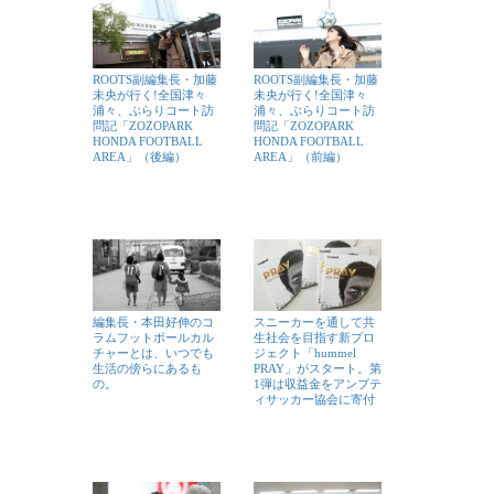
ROOTS副編集長・加藤
ROOTS副編集長・加藤
未央が行く!全国津々
未央が行く!全国津々
浦々、ぶらりコート訪
浦々、ぶらりコート訪
問記「ZOZOPARK
問記「ZOZOPARK
HONDA FOOTBALL
HONDA FOOTBALL
AREA」（後編）
AREA」（前編）
編集長・本田好伸のコ
スニーカーを通して共
ラムフットボールカル
生社会を目指す新プロ
チャーとは、いつでも
ジェクト「hummel
生活の傍らにあるも
PRAY」がスタート。第
の。
1弾は収益金をアンプテ
ィサッカー協会に寄付