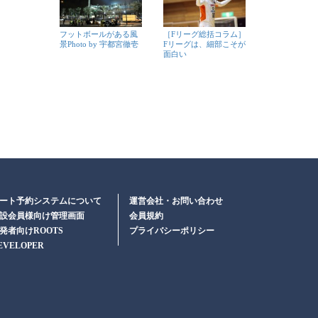
フットボールがある風
［Fリーグ総括コラム］
景Photo by 宇都宮徹壱
Fリーグは、細部こそが
面白い
ート予約システムについて
運営会社・お問い合わせ
設会員様向け管理画面
会員規約
発者向けROOTS
プライバシーポリシー
EVELOPER