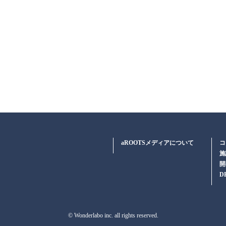
aROOTSメディアについて
コ
施
開
D
© Wonderlabo inc. all rights reserved.