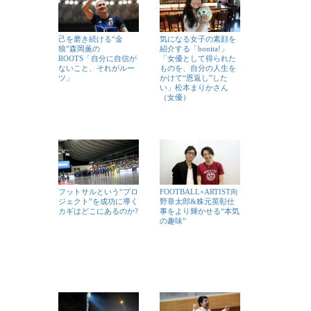
己を磨き続ける“金
気になる女子の素顔を
狼”森岡薫の
紹介する「bonita!」
ROOTS「自分に自信が
「女優として得られた
ないこと、それがルー
ものを、自分の人生を
ツ」
かけて“恩返し”した
い」松本まりかさん
（女優）
フットサルという“プロ
FOOTBALL×ARTIST向
ジェクト”を成功に導く
野章太郎&株元英彰仕
カギはどこにあるのか?
事をより輝かせる“本気
の趣味”