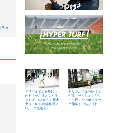
こちら
ドリブルで坂を駆け上
ドリブルで坂を駆け上
がる「ぜんりょくどり
がる「ぜんりょくどり
ぶる坂」No.006 加藤未
ぶる坂」No.006 Fリー
央（ROOTS副編集長／
グ開幕まであと1日!
Fリーグ報道官）