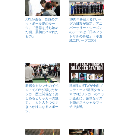
JOYが語る、自身のフ
10周年を迎えるFリー
ットボール愛のルー
グの日程が決定。アニ
ツ。「意思を持ち始め
バーサリー・シーズン
た頃、最初にハマれた
のテーマは「日本フッ
もの」
トサルの再建」（小倉
純二FリーグCOO）
新宿タカシマヤのイベ
滝田学のFTWが全面プ
ントでJOYが感じたサ
ロデュース!新宿タカシ
ッカー歴に関係なく楽
マヤ×ビリッカーのコラ
しめるビリッカーの魅
ボ企画に、豪華なゲス
力。「人と人をつなぐ
ト陣がスペシャルマッ
きっかけになるスポー
チで参戦
ツ」