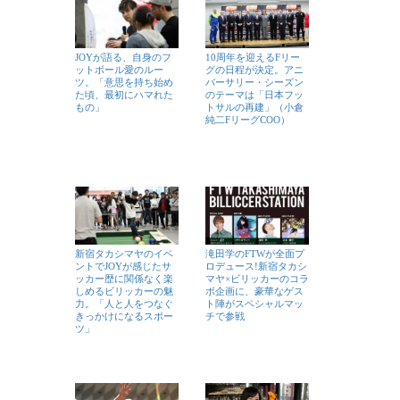
JOYが語る、自身のフ
10周年を迎えるFリー
ットボール愛のルー
グの日程が決定。アニ
ツ。「意思を持ち始め
バーサリー・シーズン
た頃、最初にハマれた
のテーマは「日本フッ
もの」
トサルの再建」（小倉
純二FリーグCOO）
新宿タカシマヤのイベ
滝田学のFTWが全面プ
ントでJOYが感じたサ
ロデュース!新宿タカシ
ッカー歴に関係なく楽
マヤ×ビリッカーのコラ
しめるビリッカーの魅
ボ企画に、豪華なゲス
力。「人と人をつなぐ
ト陣がスペシャルマッ
きっかけになるスポー
チで参戦
ツ」