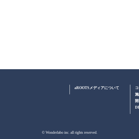
aROOTSメディアについて
コ
施
開
D
© Wonderlabo inc. all rights reserved.