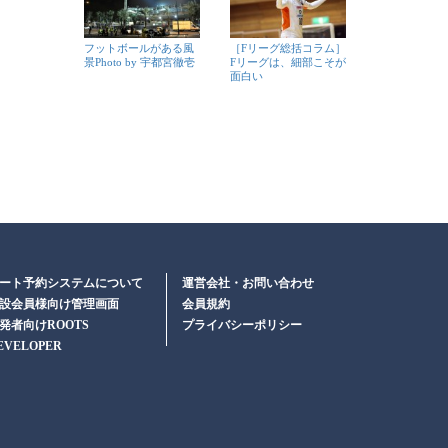
フットボールがある風
［Fリーグ総括コラム］
景Photo by 宇都宮徹壱
Fリーグは、細部こそが
面白い
ート予約システムについて
運営会社・お問い合わせ
設会員様向け管理画面
会員規約
発者向けROOTS
プライバシーポリシー
EVELOPER