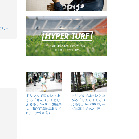
こちら
ドリブルで坂を駆け上
ドリブルで坂を駆け上
がる「ぜんりょくどり
がる「ぜんりょくどり
ぶる坂」No.006 加藤未
ぶる坂」No.006 Fリー
央（ROOTS副編集長／
グ開幕まであと1日!
Fリーグ報道官）