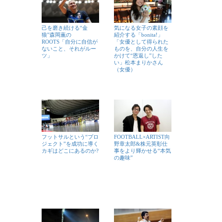
己を磨き続ける“金
気になる女子の素顔を
狼”森岡薫の
紹介する「bonita!」
ROOTS「自分に自信が
「女優として得られた
ないこと、それがルー
ものを、自分の人生を
ツ」
かけて“恩返し”した
い」松本まりかさん
（女優）
フットサルという“プロ
FOOTBALL×ARTIST向
ジェクト”を成功に導く
野章太郎&株元英彰仕
カギはどこにあるのか?
事をより輝かせる“本気
の趣味”