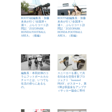
ROOTS副編集長・加藤
ROOTS副編集長・加藤
未央が行く!全国津々
未央が行く!全国津々
浦々、ぶらりコート訪
浦々、ぶらりコート訪
問記「ZOZOPARK
問記「ZOZOPARK
HONDA FOOTBALL
HONDA FOOTBALL
AREA」（後編）
AREA」（前編）
編集長・本田好伸のコ
スニーカーを通して共
ラムフットボールカル
生社会を目指す新プロ
チャーとは、いつでも
ジェクト「hummel
生活の傍らにあるも
PRAY」がスタート。第
の。
1弾は収益金をアンプテ
ィサッカー協会に寄付