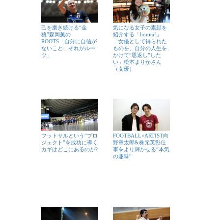
己を磨き続ける“金
気になる女子の素顔を
狼”森岡薫の
紹介する「bonita!」
ROOTS「自分に自信が
「女優として得られた
ないこと、それがルー
ものを、自分の人生を
ツ」
かけて“恩返し”した
い」松本まりかさん
（女優）
フットサルという“プロ
FOOTBALL×ARTIST向
ジェクト”を成功に導く
野章太郎&株元英彰仕
カギはどこにあるのか?
事をより輝かせる“本気
の趣味”