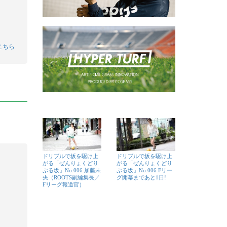
こちら
ドリブルで坂を駆け上
ドリブルで坂を駆け上
がる「ぜんりょくどり
がる「ぜんりょくどり
ぶる坂」No.006 加藤未
ぶる坂」No.006 Fリー
央（ROOTS副編集長／
グ開幕まであと1日!
Fリーグ報道官）