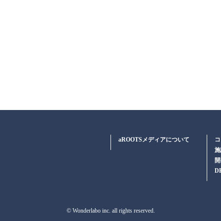
aROOTSメディアについて
コ
施
開
D
© Wonderlabo inc. all rights reserved.