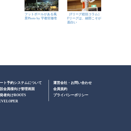
フットボールがある風
［Fリーグ総括コラム］
景Photo by 宇都宮徹壱
Fリーグは、細部こそが
面白い
ート予約システムについて
運営会社・お問い合わせ
設会員様向け管理画面
会員規約
発者向けROOTS
プライバシーポリシー
EVELOPER