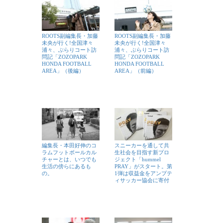
ROOTS副編集長・加藤
ROOTS副編集長・加藤
未央が行く!全国津々
未央が行く!全国津々
浦々、ぶらりコート訪
浦々、ぶらりコート訪
問記「ZOZOPARK
問記「ZOZOPARK
HONDA FOOTBALL
HONDA FOOTBALL
AREA」（後編）
AREA」（前編）
編集長・本田好伸のコ
スニーカーを通して共
ラムフットボールカル
生社会を目指す新プロ
チャーとは、いつでも
ジェクト「hummel
生活の傍らにあるも
PRAY」がスタート。第
の。
1弾は収益金をアンプテ
ィサッカー協会に寄付