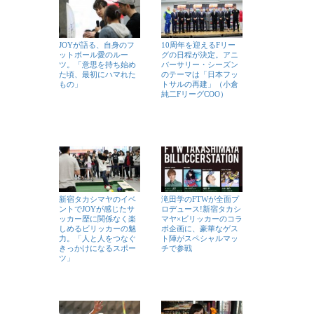
JOYが語る、自身のフ
10周年を迎えるFリー
ットボール愛のルー
グの日程が決定。アニ
ツ。「意思を持ち始め
バーサリー・シーズン
た頃、最初にハマれた
のテーマは「日本フッ
もの」
トサルの再建」（小倉
純二FリーグCOO）
新宿タカシマヤのイベ
滝田学のFTWが全面プ
ントでJOYが感じたサ
ロデュース!新宿タカシ
ッカー歴に関係なく楽
マヤ×ビリッカーのコラ
しめるビリッカーの魅
ボ企画に、豪華なゲス
力。「人と人をつなぐ
ト陣がスペシャルマッ
きっかけになるスポー
チで参戦
ツ」